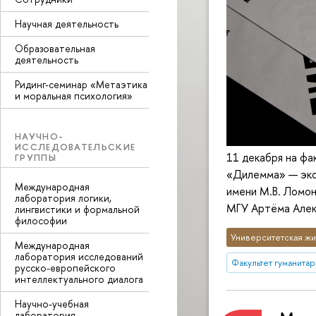
Научная деятельность
Образовательная
деятельность
Ридинг-семинар «Метаэтика
и моральная психология»
НАУЧНО-
ИССЛЕДОВАТЕЛЬСКИЕ
11 декабря на фа
ГРУППЫ
«Дилемма» — экс
Международная
имени М.В. Ломон
лаборатория логики,
МГУ Артёма Алек
лингвистики и формальной
философии
Университетская жи
Международная
лаборатория исследований
Факультет гуманитар
русско-европейского
интеллектуального диалога
Научно-учебная
лаборатория