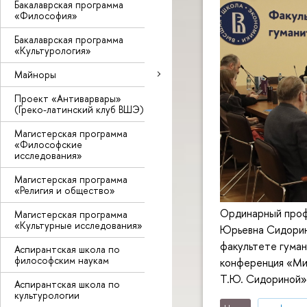
Бакалаврская программа
«Философия»
Бакалаврская программа
«Культурология»
Майноры
Проект «Антиварвары»
(Греко-латинский клуб ВШЭ)
Магистерская программа
«Философские
исследования»
Магистерская программа
«Религия и общество»
Ординарный проф
Магистерская программа
«Культурные исследования»
Юрьевна Сидорина
факультете гума
Аспирантская школа по
философским наукам
конференция «Мир
Т.Ю. Сидориной»
Аспирантская школа по
культурологии