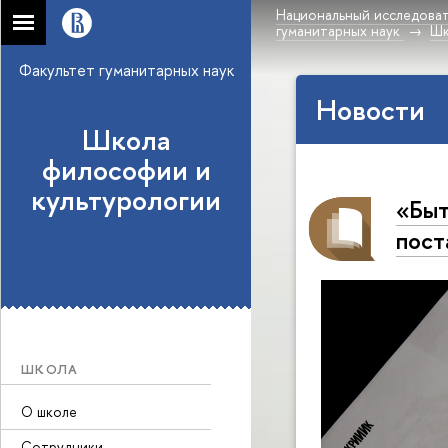
Национальный исследоват
гуманитарных наук
Шк
Факультет гуманитарных наук
Новости
Школа
философии и
культурологии
«Быт
пост
ШКОЛА
О школе
Сотрудники