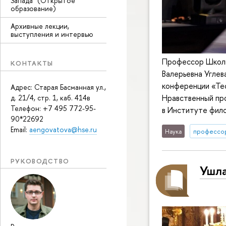
Запада" (Открытое
образование)
Архивные лекции,
выступления и интервью
Профессор Школы
КОНТАКТЫ
Валерьевна Углев
конференции «Тео
Адрес: Старая Басманная ул.,
Нравственный про
д. 21/4, стр. 1, каб. 414в
Телефон: +7 495 772-95-
в Институте фил
90*22692
Email:
aengovatova@hse.ru
Наука
профессо
РУКОВОДСТВО
Ушла