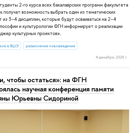
туденты 2-го курса всех бакалаврских программ факультета
к получат возможность выбрать один из тематических
т из 3–4 дисциплин, которые будут осваиваться на 2–4
илософии и культурологии ФГН информирует о реализации
джер культурных проектов».
вое в ВШЭ
разъяснение нововведения
4 декабря, 2025 г.
и, чтобы остаться»: на ФГН
оялась научная конференция памяти
яны Юрьевны Сидориной