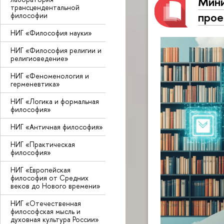
Мини
трансцендентальной
прое
философии
НИГ «Философия науки»
НИГ «Философия религии и
религиоведение»
НИГ «Феноменология и
герменевтика»
НИГ «Логика и формальная
философия»
НИГ «Античная философия»
НИГ «Практическая
философия»
НИГ «Европейская
философия от Средних
веков до Нового времени»
НИГ «Отечественная
философская мысль и
духовная культура России»