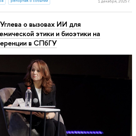
ра
репортаж о событии
1 декабря, 2025 г.
. Углева о вызовах ИИ для
емической этики и биоэтики на
еренции в СПбГУ