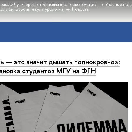
ельский университет «Высшая школа экономики»
Учебные под
ола философии и культурологии
Новости
ь — это значит дышать полнокровно»:
ановка студентов МГУ на ФГН