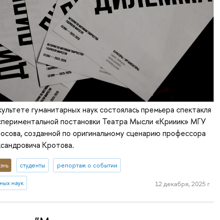
культете гуманитарных наук состоялась премьера спектакля
периментальной постановки Театра Мысли «Крииик» МГУ
осова, созданной по оригинальному сценарию профессора
сандровича Кротова.
знь
студенты
репортаж о событии
ных наук
12 декабря, 2025 г.