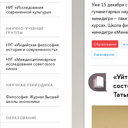
Уже 15 декабря с
НИГ «Исследования
гуманитарных нау
современной культуры»
минидигри – паке
курсах. Школа ф
НАУЧНО-УЧЕБНЫЕ
минидигри «Мене
ГРУППЫ
Образование
но
НУГ «Индийская философия:
история и современность»
бакалавриат
НУГ «Междисциплинарные
исследования советского
кино»
«Уйт
сост
НАУЧНАЯ ПЕРИОДИКА
Тать
Философия. Журнал Высшей
школы экономики
ОБРАЗОВАНИЕ