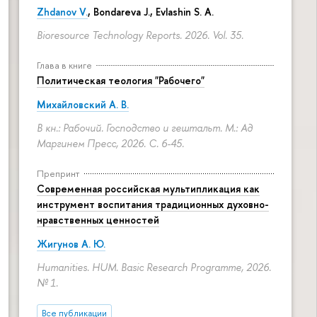
Zhdanov V.
, Bondareva J., Evlashin S. A.
Bioresource Technology Reports. 2026. Vol. 35.
Глава в книге
Политическая теология "Рабочего"
Михайловский А. В.
В кн.: Рабочий. Господство и гештальт. М.: Ад
Маргинем Пресс, 2026.
С. 6-45.
Препринт
Современная российская мультипликация как
инструмент воспитания традиционных духовно-
нравственных ценностей
Жигунов А. Ю.
Humanities. HUM. Basic Research Programme, 2026.
№ 1.
Все публикации