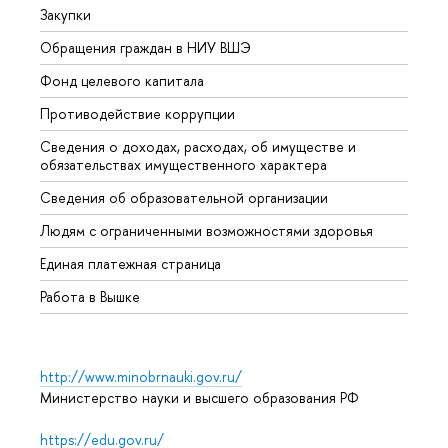
Закупки
Прием
Обращения граждан в НИУ ВШЭ
Аспир
Фонд целевого капитала
Допол
Противодействие коррупции
Центр
Сведения о доходах, расходах, об имуществе и
Бизне
обязательствах имущественного характера
Образ
Сведения об образовательной организации
Обрат
Людям с ограниченными возможностями здоровья
Единая платежная страница
Работа в Вышке
http://www.minobrnauki.gov.ru/
Министерство науки и высшего образования РФ
https://edu.gov.ru/