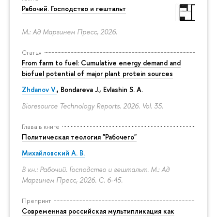
Рабочий. Господство и гештальт
М.: Ад Маргинем Пресс, 2026.
Статья
From farm to fuel: Cumulative energy demand and
biofuel potential of major plant protein sources
Zhdanov V.
, Bondareva J., Evlashin S. A.
Bioresource Technology Reports. 2026. Vol. 35.
Глава в книге
Политическая теология "Рабочего"
Михайловский А. В.
В кн.: Рабочий. Господство и гештальт. М.: Ад
Маргинем Пресс, 2026.
С. 6-45.
Препринт
Современная российская мультипликация как