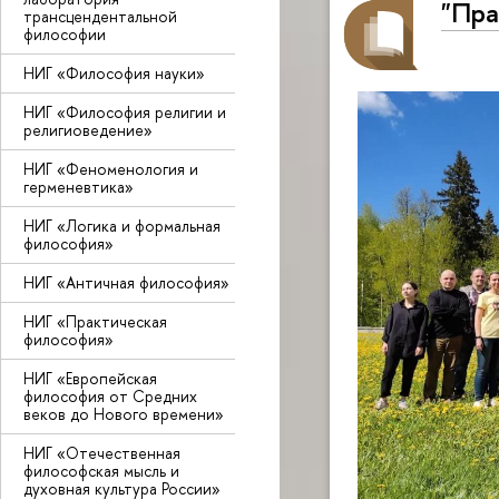
"Пра
трансцендентальной
философии
НИГ «Философия науки»
НИГ «Философия религии и
религиоведение»
НИГ «Феноменология и
герменевтика»
НИГ «Логика и формальная
философия»
НИГ «Античная философия»
НИГ «Практическая
философия»
НИГ «Европейская
философия от Средних
веков до Нового времени»
НИГ «Отечественная
философская мысль и
духовная культура России»