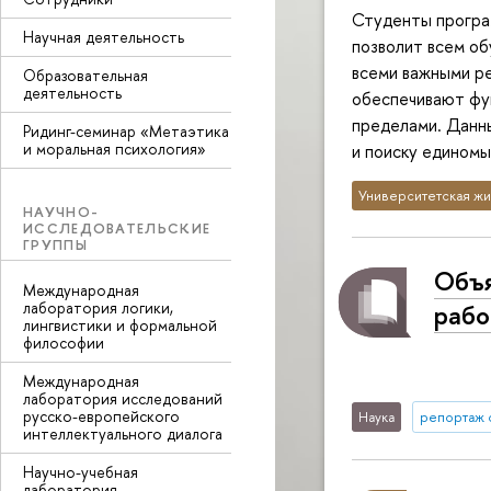
Студенты програ
Научная деятельность
позволит всем об
всеми важными ре
Образовательная
деятельность
обеспечивают фу
пределами. Данн
Ридинг-семинар «Метаэтика
и моральная психология»
и поиску единомы
Университетская жи
НАУЧНО-
ИССЛЕДОВАТЕЛЬСКИЕ
ГРУППЫ
Объя
Международная
рабо
лаборатория логики,
лингвистики и формальной
философии
Международная
лаборатория исследований
русско-европейского
Наука
репортаж 
интеллектуального диалога
Научно-учебная
лаборатория