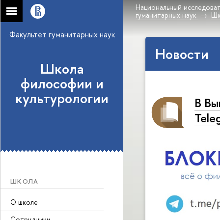
Национальный исследоват
гуманитарных наук
Шк
Факультет гуманитарных наук
Новости
Школа
философии и
культурологии
В Вы
Tele
ШКОЛА
О школе
Сотрудники