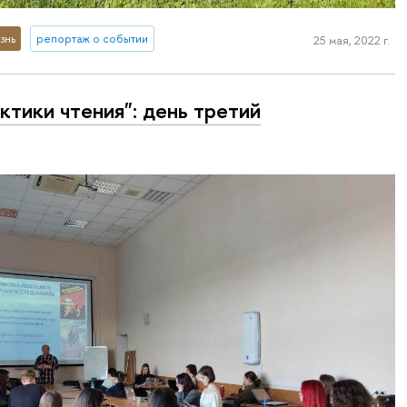
знь
репортаж о событии
25 мая, 2022 г.
ктики чтения": день третий