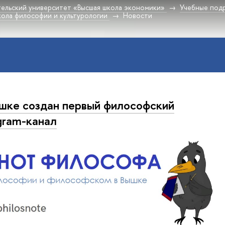
ельский университет «Высшая школа экономики»
Учебные под
ола философии и культурологии
Новости
шке создан первый философский
gram-канал