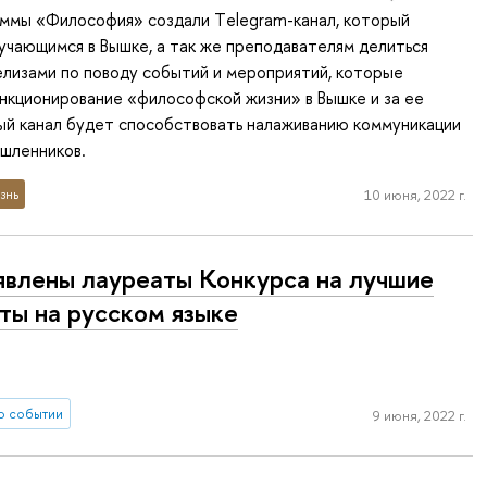
ммы «Философия» создали Тelegram-канал, который
учающимся в Вышке, а так же преподавателям делиться
лизами по поводу событий и мероприятий, которые
нкционирование «философской жизни» в Вышке и за ее
ый канал будет способствовать налаживанию коммуникации
шленников.
знь
10 июня, 2022 г.
влены лауреаты Конкурса на лучшие
ты на русском языке
о событии
9 июня, 2022 г.