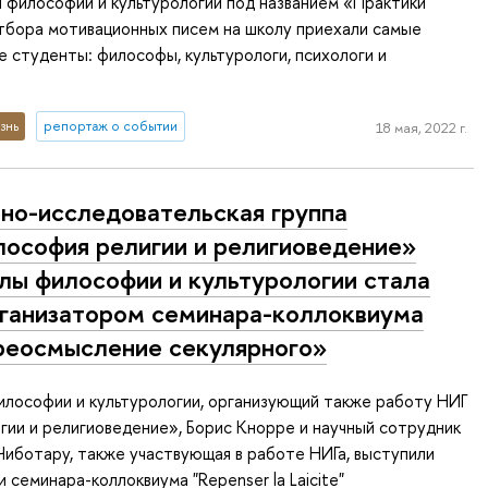
 философии и культурологии под названием «Практики
тбора мотивационных писем на школу приехали самые
 студенты: философы, культурологи, психологи и
знь
репортаж о событии
18 мая, 2022 г.
но-исследовательская группа
ософия религии и религиоведение»
ы философии и культурологии стала
ганизатором семинара-коллоквиума
еосмысление секулярного»
лософии и культурологии, организующий также работу НИГ
ии и религиоведение», Борис Кнорре и научный сотрудник
иботару, также участвующая в работе НИГа, выступили
 семинара-коллоквиума "Repenser la Laicite"