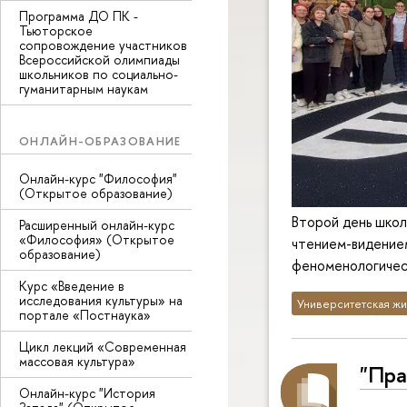
Программа ДО ПК -
Тьюторское
сопровождение участников
Всероссийской олимпиады
школьников по социально-
гуманитарным наукам
ОНЛАЙН-ОБРАЗОВАНИЕ
Онлайн-курс "Философия"
(Открытое образование)
Второй день школ
Расширенный онлайн-курс
«Философия» (Открытое
чтением-видением
образование)
феноменологичес
Курс «Введение в
исследования культуры» на
Университетская жи
портале «Постнаука»
Цикл лекций «Современная
массовая культура»
"Пра
Онлайн-курс "История