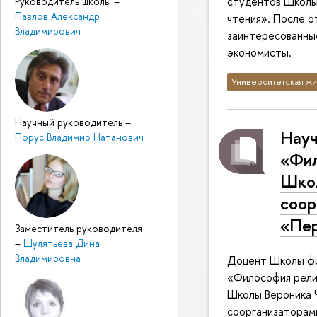
студентов Школы
Руководитель школы
–
Павлов Александр
чтения». После о
Владимирович
заинтересованные
экономисты.
Университетская жи
Научный руководитель
–
Науч
Порус Владимир Натанович
«Фил
Школ
соор
«Пер
Заместитель руководителя
–
Шулятьева Дина
Владимировна
Доцент Школы фи
«Философия религ
Школы Вероника Ч
соорганизаторами