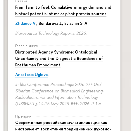
Статья
From farm to fuel: Cumulative energy demand and
biofuel potential of major plant protein sources
Zhdanov V.
, Bondareva J., Evlashin S. A.
Bioresource Technology Reports. 2026.
Глава в книге
Distributed Agency Syndrome: Ontological
Uncertainty and the Diagnostic Boundaries of
Posthuman Embodiment
Anastasia Ugleva
.
In bk.: Conference Proceedings: 2026 IEEE Ural-
Siberian Conference on Biomedical Engineering,
Radioelectronics and Information Technology
(USBEREIT), 14-15 May 2026. IEEE, 2026.
P. 1-5.
Препринт
Современная российская мультипликация как
инструмент воспитания традиционных духовно-