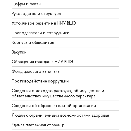
Цифры и факты
Лице
Руководство и структура
Довуз
Устойчивое развитие в НИУ ВШЭ
Олим
Преподаватели и сотрудники
Прием
Корпуса и общежития
Вышк
Закупки
Прием
Обращения граждан в НИУ ВШЭ
Аспир
Фонд целевого капитала
Допол
Противодействие коррупции
Центр
Сведения о доходах, расходах, об имуществе и
Бизне
обязательствах имущественного характера
Образ
Сведения об образовательной организации
Обрат
Людям с ограниченными возможностями здоровья
Единая платежная страница