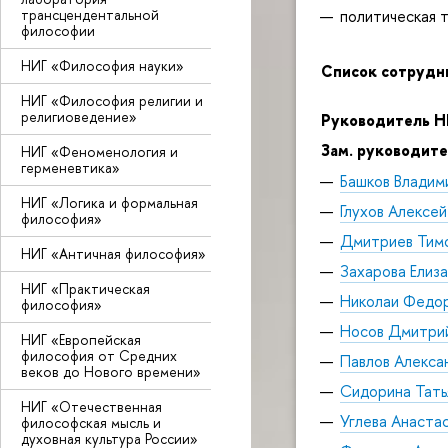
политическая 
трансцендентальной
философии
НИГ «Философия науки»
Список сотрудн
НИГ «Философия религии и
религиоведение»
Руководитель Н
Зам. руководит
НИГ «Феноменология и
герменевтика»
Башков Владим
НИГ «Логика и формальная
Глухов Алексей
философия»
Дмитриев Тим
НИГ «Античная философия»
Захарова Елиз
НИГ «Практическая
Николаи Федор
философия»
Носов Дмитри
НИГ «Европейская
философия от Средних
Павлов Алекса
веков до Нового времени»
Сидорина Тать
НИГ «Отечественная
Углева Анаста
философская мысль и
духовная культура России»