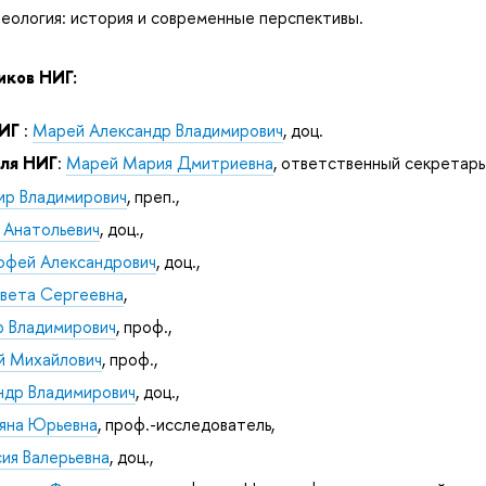
теология: история и современные перспективы.
иков НИГ:
ИГ
:
Марей Александр Владимирович
, доц.
еля НИГ
:
Марей Мария Дмитриевна
, ответственный секретар
ир Владимирович
, преп.,
 Анатольевич
, доц.,
офей Александрович
, доц.,
авета Сергеевна
,
 Владимирович
, проф.,
й Михайлович
, проф.,
ндр Владимирович
, доц.,
яна Юрьевна
, проф.-исследователь,
сия Валерьевна
, доц.,