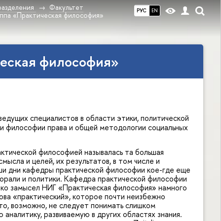
разделения
Факультет
РУС
EN
уппа «Практическая философия»
ческая философия»
едущих специалистов в области этики, политической
 и философии права и общей методологии социальных
ктической философией называлась та большая
мысла и целей, их результатов, в том числе и
наши дни кафедры практической философии кое-где еще
морали и политики. Кафедра практической философии
ако замысел НИГ «Практическая философия» намного
лова «практический», которое почти неизбежно
то, возможно, не следует понимать слишком
 аналитику, развиваемую в других областях знания.