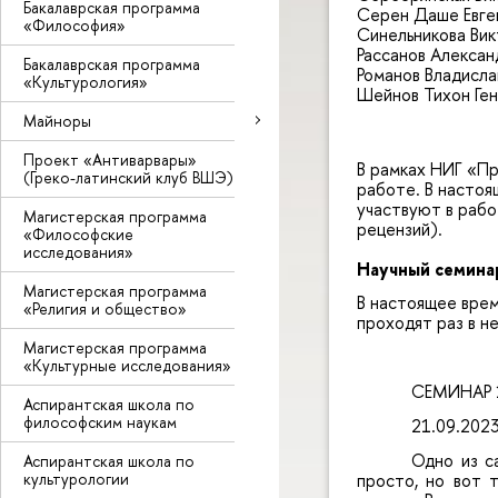
Бакалаврская программа
Серен Даше Евген
«Философия»
Синельникова Вик
Рассанов Алексан
Бакалаврская программа
Романов Владисла
«Культурология»
Шейнов Тихон Ген
Майноры
Проект «Антиварвары»
В рамках НИГ «Пр
(Греко-латинский клуб ВШЭ)
работе. В настоя
участвуют в рабо
Магистерская программа
рецензий).
«Философские
исследования»
Научный семина
Магистерская программа
В настоящее вре
«Религия и общество»
проходят раз в не
Магистерская программа
«Культурные исследования»
СЕМИНАР 1:
Аспирантская школа по
философским наукам
21.09.202
Одно из с
Аспирантская школа по
культурологии
просто, но вот 