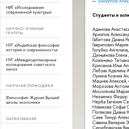
Филиппов Алек
НИГ «Исследования
современной культуры»
Студенты и ас
Адамова Анастаси
НАУЧНО-УЧЕБНЫЕ
ГРУППЫ
Архипов Александ
Габитова Диана Р
Гаврилович Мария
НУГ «Индийская философия:
Голубко Ангелина,
история и современность»
Демьянова Елена 
НУГ «Междисциплинарные
Кожемяко Татьяна
исследования советского
Крисанов Илья Ал
кино»
Лебзак Аделина А
Лукина Ксения Ан
Мацнев Алексей, 
НАУЧНАЯ ПЕРИОДИКА
Морозова Антонин
Мосолкова Мария
Нехаенко Федор В
Философия. Журнал Высшей
Нёрба Евгения Се
школы экономики
Новикова Софья С
Полякова Диана Ю
Саев Тимур Алекс
ОБРАЗОВАНИЕ
Савина Валерия Э
Серебрянская Вик