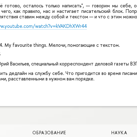
сё готово, осталось только написать", — говорим мы себе,
 чего, как правило, нас и настигает писательский блок. По
епятствия ставим между собой и текстом — и что с этим можно
ww.youtube.com/watch?v=kVAKDhXWr44
 My favourite things. Мелочи, помогающие с текстом.
3
рий Васильев, специальный корреспондент деловой газеты В
ить дедлайн на службу себе. Что пригодится во время писан
ами, расставленными в нужном вам порядке.
ОБРАЗОВАНИЕ
НАУКА