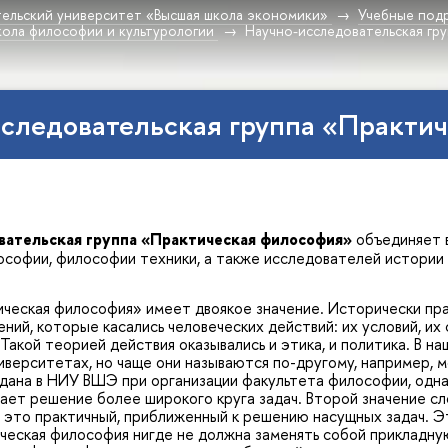
ельский университет «Высшая школа экономики»
Учебные под
ола философии и культурологии
Научно-исследовательская гр
следовательская группа «Практи
вательская группа «Практическая философия»
объединяет в
ософии, философии техники, а также исследователей истории
ческая философия» имеет двоякое значение. Исторически пра
ий, которые касались человеческих действий: их условий, их с
Такой теорией действия оказывались и этика, и политика. В 
иверситетах, но чаще они называются по-другому, например, 
здана в НИУ ВШЭ при организации факультета философии, одн
ает решение более широкого круга задач. Второй значение с
– это практичный, приближенный к решению насущных задач. Э
ическая философия нигде не должна заменять собой прикладную