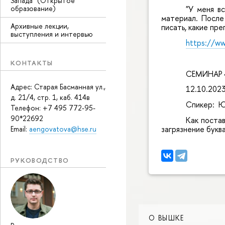
Запада" (Открытое
образование)
"У меня в
материал. После
Архивные лекции,
писать, какие пр
выступления и интервью
https://w
КОНТАКТЫ
СЕМИНАР 4.
Адрес: Старая Басманная ул.,
12.10.202
д. 21/4, стр. 1, каб. 414в
Спикер: Ю
Телефон: +7 495 772-95-
90*22692
Как постав
загрязнение букв
Email:
aengovatova@hse.ru
РУКОВОДСТВО
О ВЫШКЕ