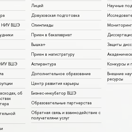
Лицей
Научные под
ура
Довузовская подготовка
Исследовате
в НИУ ВШЭ
Олимпиады
Мониторинг
удники
Прием в бакалавриат
Диссертаци
Вышка+
Защиты дисс
Прием в магистратуру
Академическ
 НИУ ВШЭ
Аспирантура
Конкурсы и 
ла
Дополнительное образование
Внешние на
ресурсы
рупции
Центр развития карьеры
асходах, об
Бизнес-инкубатор ВШЭ
ьствах
Образовательные партнерства
тера
Обратная связь и взаимодействие с
тельной
получателями услуг
ми