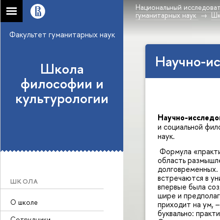
Национальный исследоват
гуманитарных наук
Шк
Факультет гуманитарных наук
Научно-ис
Школа
философии и
культурологии
Научно-исследо
и социальной фил
наук.
Формула «практи
область размышлен
долговременных. 
встречаются в ун
ШКОЛА
впервые была со
шире и предполаг
О школе
приходит на ум, 
буквально: практ
Сотрудники