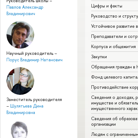
Руководитель школы
–
Цифры и факты
Павлов Александр
Владимирович
Руководство и структ
Устойчивое развитие 
Преподаватели и сотр
Корпуса и общежития
Научный руководитель
–
Закупки
Порус Владимир Натанович
Обращения граждан в
Фонд целевого капита
Противодействие кор
Сведения о доходах, р
Заместитель руководителя
имуществе и обязател
–
Шулятьева Дина
имущественного харак
Владимировна
Сведения об образова
организации
Людям с ограниченны