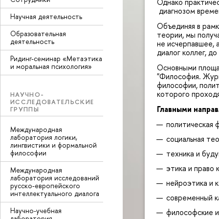
Однако практичес
диагнозом времен
Научная деятельность
Объединяя в рамк
Образовательная
теории, мы получ
деятельность
не исчерпавшее, 
диалог коллег, д
Ридинг-семинар «Метаэтика
и моральная психология»
Основными площа
"Философия. Журн
философии, полит
которого проходя
НАУЧНО-
ИССЛЕДОВАТЕЛЬСКИЕ
Главными напра
ГРУППЫ
политическая 
Международная
лаборатория логики,
социальная тео
лингвистики и формальной
техника и буду
философии
этика и право 
Международная
лаборатория исследований
нейроэтика и к
русско-европейского
интеллектуального диалога
современный к
Научно-учебная
философские и
лаборатория