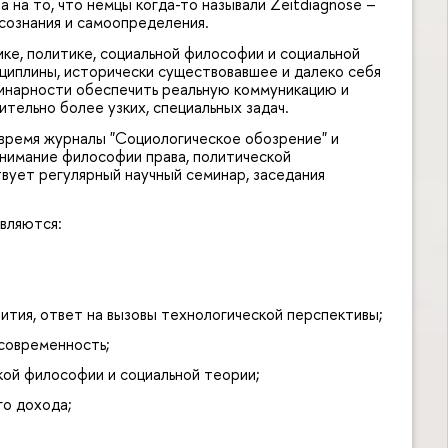
 на то, что немцы когда-то называли Zeitdiagnose –
сознания и самоопределения.
ке, политике, социальной философии и социальной
сциплины, исторически существовавшее и далеко себя
линарности обеспечить реальную коммуникацию и
ительно более узких, специальных задач.
время журналы "Социологическое обозрение" и
нимание философии права, политической
вует регулярный научный семинар, заседания
вляются:
ития, ответ на вызовы технологической перспективы;
 современность;
кой философии и социальной теории;
го дохода;