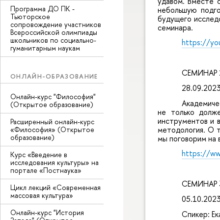
удавом. Вместе 
Программа ДО ПК -
небольшую подго
Тьюторское
будущего исследо
сопровождение участников
семинара.
Всероссийской олимпиады
школьников по социально-
https://y
гуманитарным наукам
СЕМИНАР 2
ОНЛАЙН-ОБРАЗОВАНИЕ
28.09.202
Онлайн-курс "Философия"
Академиче
(Открытое образование)
не только долже
инструментов и 
Расширенный онлайн-курс
методология. О т
«Философия» (Открытое
образование)
мы поговорим на 
https://w
Курс «Введение в
исследования культуры» на
портале «Постнаука»
СЕМИНАР 3
Цикл лекций «Современная
массовая культура»
05.10.202
Онлайн-курс "История
Спикер: Ек