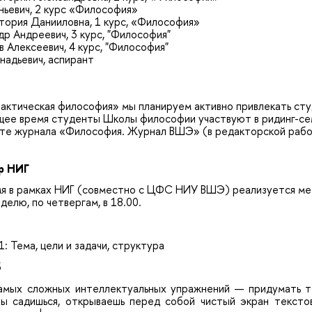
ьевич, 2 курс «Философия»
тория Данииловна, 1 курс, «Философия»
др Андреевич, 3 курс, "Философия"
в Алексеевич, 4 курс, "Философия"
надьевич, аспирант
актическая философия» мы планируем активно привлекать сту
щее время студенты Школы философии участвуют в ридинг-семи
те журнала «Философия. Журнал ВШЭ» (в редакторской работе
р НИГ
мя в рамках НИГ (совместно с ЦФС НИУ ВШЭ) реализуется ме
делю, по четвергам, в 18.00.
 Тема, цели и задачи, структура
3
амых сложных интеллектуальных упражнений — придумать те
ты садишься, открываешь перед собой чистый экран текстов