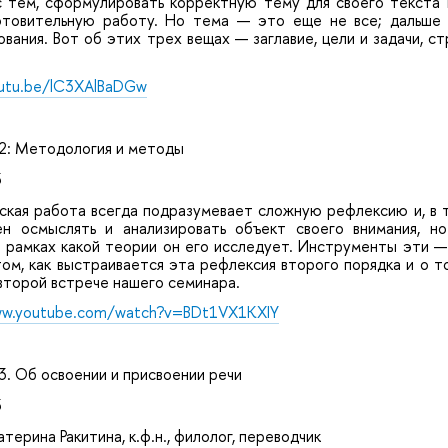
с тем, сформулировать корректную тему для своего текста 
товительную работу. Но тема — это еще не все; дальше 
вания. Вот об этих трех вещах — заглавие, цели и задачи, с
outu.be/lC3XAlBaDGw
: Методология и методы
3
ская работа всегда подразумевает сложную рефлексию и, в 
н осмыслять и анализировать объект своего внимания, н
в рамках какой теории он его исследует. Инструменты эти —
ом, как выстраивается эта рефлексия второго порядка и о том
второй встрече нашего семинара.
ww.youtube.com/watch?v=BDt1VX1KXIY
. Об освоении и присвоении речи
3
атерина Ракитина, к.ф.н., филолог, переводчик