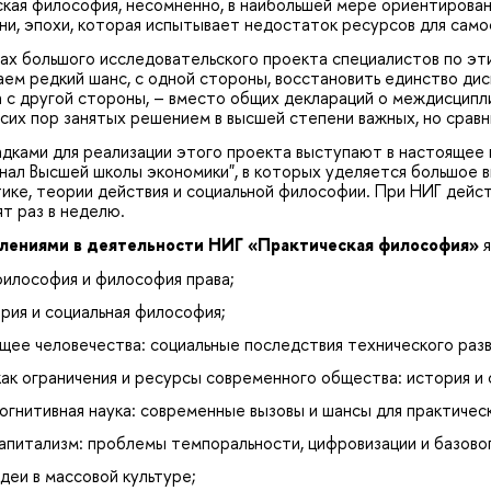
кая философия, несомненно, в наибольшей мере ориентирована
и, эпохи, которая испытывает недостаток ресурсов для само
ах большого исследовательского проекта специалистов по эти
аем редкий шанс, с одной стороны, восстановить единство ди
а с другой стороны, – вместо общих деклараций о междисцип
о сих пор занятых решением в высшей степени важных, но сравн
дками для реализации этого проекта выступают в настоящее 
ал Высшей школы экономики", в которых уделяется большое в
ике, теории действия и социальной философии. При НИГ дейст
т раз в неделю.
влениями в деятельности НИГ «Практическая философия»
я
философия и философия права;
рия и социальная философия;
щее человечества: социальные последствия технического разв
как ограничения и ресурсы современного общества: история и
огнитивная наука: современные вызовы и шансы для практичес
апитализм: проблемы темпоральности, цифровизации и базово
деи в массовой культуре;