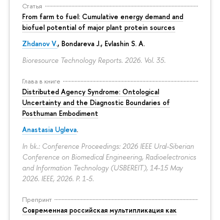
Статья
From farm to fuel: Cumulative energy demand and
biofuel potential of major plant protein sources
Zhdanov V.
, Bondareva J., Evlashin S. A.
Bioresource Technology Reports. 2026. Vol. 35.
Глава в книге
Distributed Agency Syndrome: Ontological
Uncertainty and the Diagnostic Boundaries of
Posthuman Embodiment
Anastasia Ugleva
.
In bk.: Conference Proceedings: 2026 IEEE Ural-Siberian
Conference on Biomedical Engineering, Radioelectronics
and Information Technology (USBEREIT), 14-15 May
2026. IEEE, 2026.
P. 1-5.
Препринт
Современная российская мультипликация как