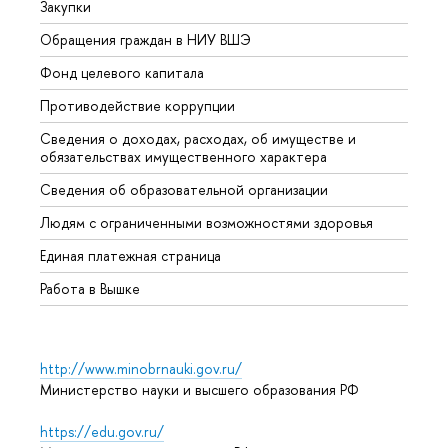
Закупки
Прием
Обращения граждан в НИУ ВШЭ
Аспир
Фонд целевого капитала
Допол
Противодействие коррупции
Центр
Сведения о доходах, расходах, об имуществе и
Бизне
обязательствах имущественного характера
Образ
Сведения об образовательной организации
Обрат
Людям с ограниченными возможностями здоровья
Единая платежная страница
Работа в Вышке
http://www.minobrnauki.gov.ru/
Министерство науки и высшего образования РФ
https://edu.gov.ru/