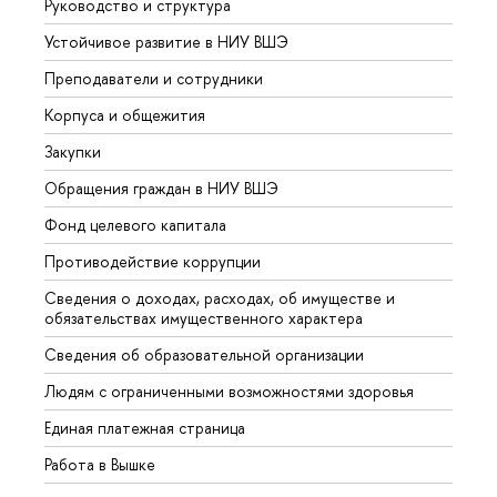
Руководство и структура
Довуз
Устойчивое развитие в НИУ ВШЭ
Олим
Преподаватели и сотрудники
Прием
Корпуса и общежития
Вышк
Закупки
Прием
Обращения граждан в НИУ ВШЭ
Аспир
Фонд целевого капитала
Допол
Противодействие коррупции
Центр
Сведения о доходах, расходах, об имуществе и
Бизне
обязательствах имущественного характера
Образ
Сведения об образовательной организации
Обрат
Людям с ограниченными возможностями здоровья
Единая платежная страница
Работа в Вышке