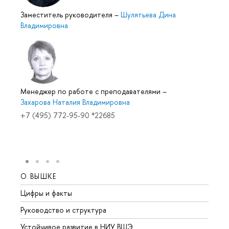
Заместитель руководителя
–
Шулятьева Дина
Владимировна
Менеджер по работе с преподавателями
–
Захарова Наталия Владимировна
+7 (495) 772-95-90 *22685
О ВЫШКЕ
ОБР
Цифры и факты
Лице
Руководство и структура
Довуз
Устойчивое развитие в НИУ ВШЭ
Олим