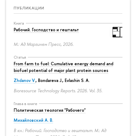
ПУБЛИКАЦИИ
Книга
Рабочий. Господство и гештальт
М.: Ад Маргинем Пресс, 2026.
Статья
From farm to fuel: Cumulative energy demand and
biofuel potential of major plant protein sources
Zhdanov V.
, Bondareva J., Evlashin S. A.
Bioresource Technology Reports. 2026. Vol. 35.
Глава в книге
Политическая теология "Рабочего"
Михайловский А. В.
В кн.: Рабочий. Господство и гештальт. М.: Ад