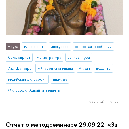
Наука
идеи и опыт
дискуссии
репортаж о событии
бакалавриат
магистратура
аспирантура
Ади Шанкара
Айтарея-упанишада
Атман
веданта
индийская философия
индуизм
Философия Адвайта-веданты
27 октября, 2022 г.
Отчет о методсеминаре 29.09.22. «За