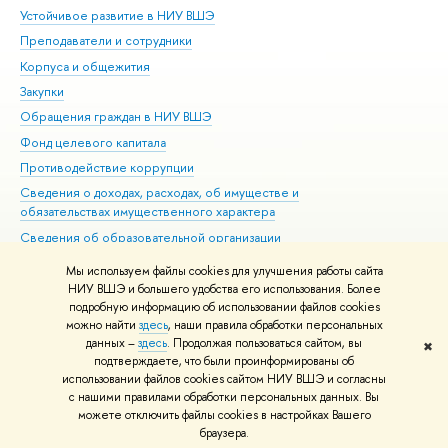
Устойчивое развитие в НИУ ВШЭ
Ол
Преподаватели и сотрудники
При
Корпуса и общежития
Вы
Закупки
При
Обращения граждан в НИУ ВШЭ
Ас
Фонд целевого капитала
До
Противодействие коррупции
Цен
Сведения о доходах, расходах, об имуществе и
Би
обязательствах имущественного характера
Об
Сведения об образовательной организации
Обр
Людям с ограниченными возможностями здоровья
Мы используем файлы cookies для улучшения работы сайта
Единая платежная страница
НИУ ВШЭ и большего удобства его использования. Более
подробную информацию об использовании файлов cookies
Работа в Вышке
можно найти
здесь
, наши правила обработки персональных
данных –
здесь
. Продолжая пользоваться сайтом, вы
✖
Редактору
подтверждаете, что были проинформированы об
© НИУ ВШЭ 1993–2026
Адреса и контакты
Условия использования
использовании файлов cookies сайтом НИУ ВШЭ и согласны
с нашими правилами обработки персональных данных. Вы
материалов
Политика конфиденциальности
Карта сайта
можете отключить файлы cookies в настройках Вашего
Шрифты HSE Sans и HSE Slab разработаны в
Школе дизайна НИУ ВШЭ
браузера.