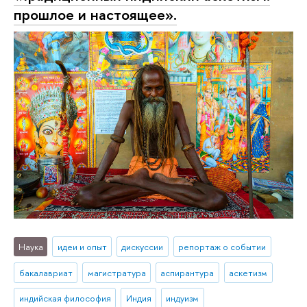
прошлое и настоящее».
Наука
идеи и опыт
дискуссии
репортаж о событии
бакалавриат
магистратура
аспирантура
аскетизм
индийская философия
Индия
индуизм