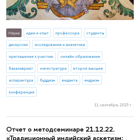
Наука
идеи и опыт
профессора
студенты
дискуссии
исследования и аналитика
приглашение к участию
онлайн-образование
бакалавриат
магистратура
второе высшее
аспирантура
буддизм
веданта
индуизм
конференция
11 сентября, 2023 г.
Отчет о методсеминаре 21.12.22.
«Традиционный индийский аскетизм: