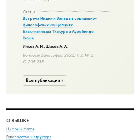
Статья
Встреча Индии и Запада в социально-
философских концепциях
Бхактивиноды Тхакура и Ауробиндо
Гхоша
Инков А. И.
,
Шиков А. А.
Вопросы философии. 2022. Т. 2. № 2.
С. 205-215.
Все публикации
О ВЫШКЕ
ОБ
Цифры и факты
Ли
Руководство и структура
Дов