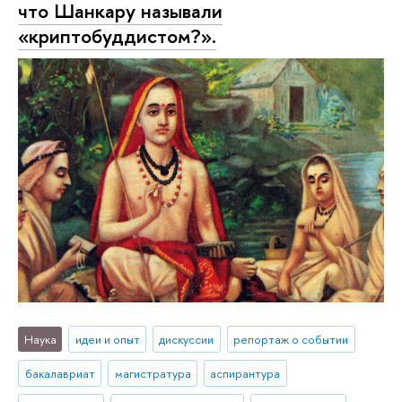
что Шанкару называли
«криптобуддистом?».
Наука
идеи и опыт
дискуссии
репортаж о событии
бакалавриат
магистратура
аспирантура