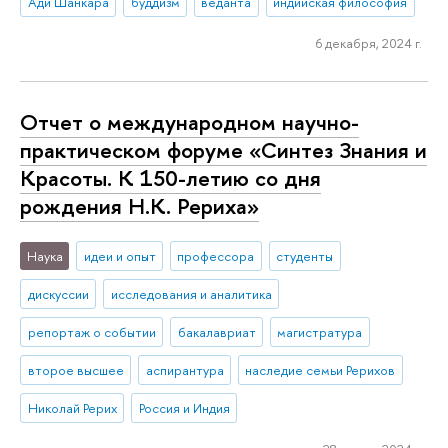
Ади Шанкара
буддизм
веданта
индийская философия
6 декабря, 2024 г.
Отчет о международном научно-
практическом форуме «Синтез Знания и
Красоты. К 150-летию со дня
рождения Н.К. Рериха»
Наука
идеи и опыт
профессора
студенты
дискуссии
исследования и аналитика
репортаж о событии
бакалавриат
магистратура
второе высшее
аспирантура
наследие семьи Рерихов
Николай Рерих
Россия и Индия