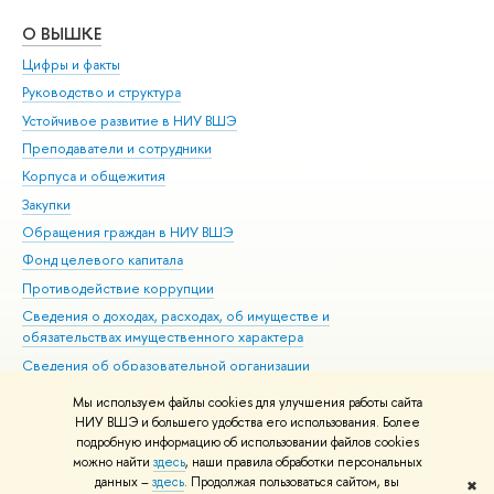
О ВЫШКЕ
ОБ
Цифры и факты
Ли
Руководство и структура
Дов
Устойчивое развитие в НИУ ВШЭ
Ол
Преподаватели и сотрудники
При
Корпуса и общежития
Вы
Закупки
При
Обращения граждан в НИУ ВШЭ
Ас
Фонд целевого капитала
До
Противодействие коррупции
Цен
Сведения о доходах, расходах, об имуществе и
Би
обязательствах имущественного характера
Об
Сведения об образовательной организации
Обр
Людям с ограниченными возможностями здоровья
Мы используем файлы cookies для улучшения работы сайта
Единая платежная страница
НИУ ВШЭ и большего удобства его использования. Более
подробную информацию об использовании файлов cookies
Работа в Вышке
можно найти
здесь
, наши правила обработки персональных
данных –
здесь
. Продолжая пользоваться сайтом, вы
✖