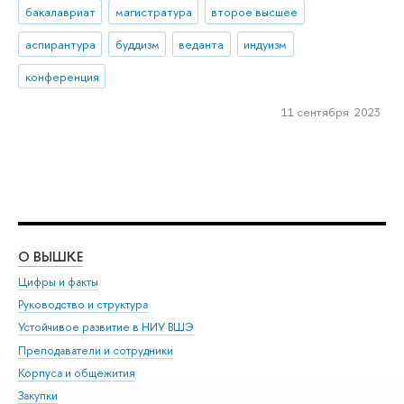
бакалавриат
магистратура
второе высшее
аспирантура
буддизм
веданта
индуизм
конференция
11 сентября 2023
О ВЫШКЕ
ОБ
Цифры и факты
Ли
Руководство и структура
Дов
Устойчивое развитие в НИУ ВШЭ
Ол
Преподаватели и сотрудники
При
Корпуса и общежития
Вы
Закупки
При