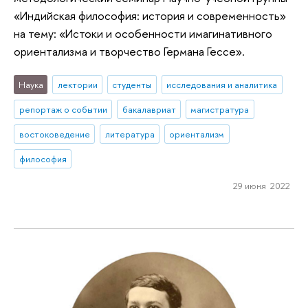
«Индийская философия: история и современность»
на тему: «Истоки и особенности имагинативного
ориентализма и творчество Германа Гессе».
Наука
лектории
студенты
исследования и аналитика
репортаж о событии
бакалавриат
магистратура
востоковедение
литература
ориентализм
философия
29 июня 2022