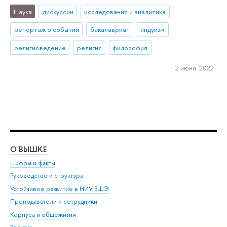
Наука
дискуссии
исследования и аналитика
репортаж о событии
бакалавриат
индуизм
религиоведение
религия
философия
2 июня 2022
О ВЫШКЕ
ОБ
Цифры и факты
Ли
Руководство и структура
Дов
Устойчивое развитие в НИУ ВШЭ
Ол
Преподаватели и сотрудники
При
Корпуса и общежития
Вы