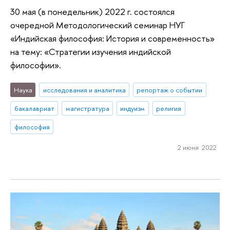
30 мая (в понедельник) 2022 г. состоялся
очередной Методологический семинар НУГ
«Индийская философия: История и современность»
на тему: «Стратегии изучения индийской
философии».
Наука
исследования и аналитика
репортаж о событии
бакалавриат
магистратура
индуизм
религия
философия
2 июня 2022