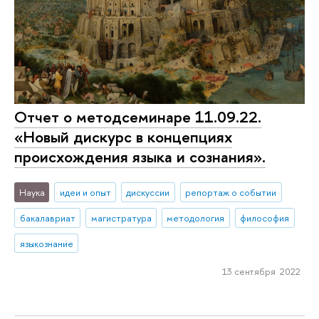
Отчет о методсеминаре 11.09.22.
«Новый дискурс в концепциях
происхождения языка и сознания».
Наука
идеи и опыт
дискуссии
репортаж о событии
бакалавриат
магистратура
методология
философия
языкознание
13 сентября 2022