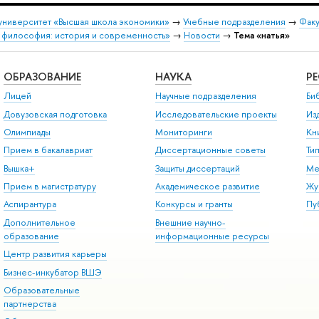
университет «Высшая школа экономики»
→
Учебные подразделения
→
Факу
я философия: история и современность»
→
Новости
→
Тема «натья»
ОБРАЗОВАНИЕ
НАУКА
Р
Лицей
Научные подразделения
Би
Довузовская подготовка
Исследовательские проекты
Из
Олимпиады
Мониторинги
Кн
Прием в бакалавриат
Диссертационные советы
Ти
Вышка+
Защиты диссертаций
Ме
Прием в магистратуру
Академическое развитие
Жу
Аспирантура
Конкурсы и гранты
Пу
Дополнительное
Внешние научно-
образование
информационные ресурсы
Центр развития карьеры
Бизнес-инкубатор ВШЭ
Образовательные
партнерства