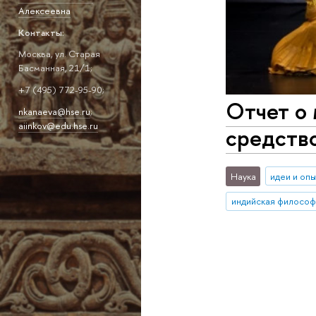
Алексеевна
Контакты:
Москва, ул. Старая
Басманная, 21/1;
+7 (495) 772-95-90;
Отчет о 
nkanaeva@hse.ru
;
aiinkov@edu.hse.ru
средств
Наука
идеи и оп
индийская философ