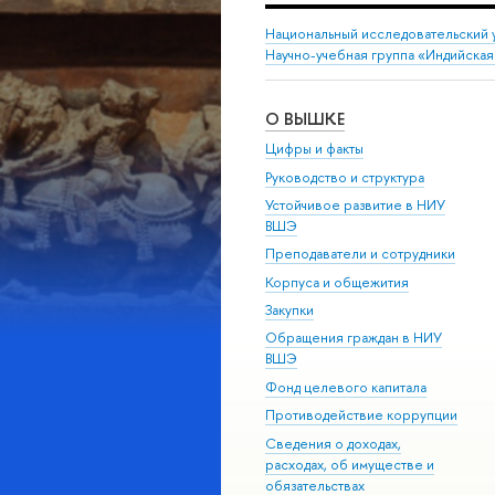
Национальный исследовательский 
Научно-учебная группа «Индийска
О ВЫШКЕ
Цифры и факты
Руководство и структура
Устойчивое развитие в НИУ
ВШЭ
Преподаватели и сотрудники
Корпуса и общежития
Закупки
Обращения граждан в НИУ
ВШЭ
Фонд целевого капитала
Противодействие коррупции
Сведения о доходах,
расходах, об имуществе и
обязательствах