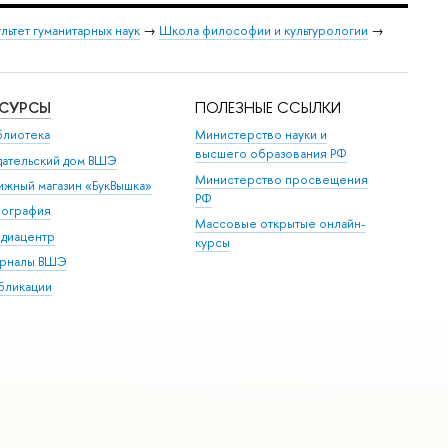
льтет гуманитарных наук
→
Школа философии и культурологии
→
ЕСУРСЫ
ПОЛЕЗНЫЕ ССЫЛКИ
блиотека
Министерство науки и
высшего образования РФ
дательский дом ВШЭ
Министерство просвещения
ижный магазин «БукВышка»
РФ
пография
Массовые открытые онлайн-
диацентр
курсы
рналы ВШЭ
бликации