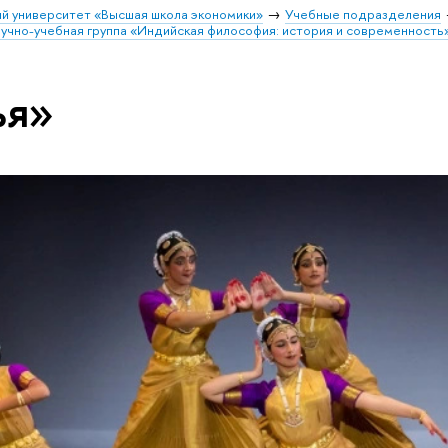
й университет «Высшая школа экономики»
Учебные подразделения
учно-учебная группа «Индийская философия: история и современность
ья»