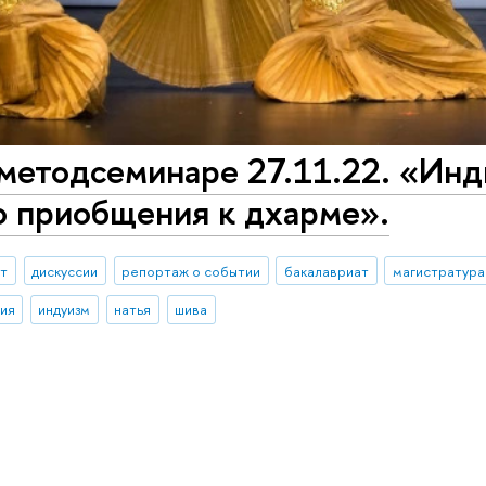
методсеминаре 27.11.22. «Инд
о приобщения к дхарме».
ыт
дискуссии
репортаж о событии
бакалавриат
магистратура
ия
индуизм
натья
шива