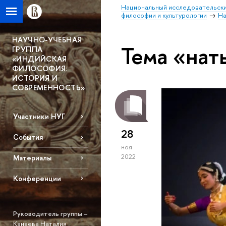
Национальный исследовательски
философии и культурологии
На
НАУЧНО-УЧЕБНАЯ
Тема «нат
ГРУППА
«ИНДИЙСКАЯ
ФИЛОСОФИЯ:
ИСТОРИЯ И
СОВРЕМЕННОСТЬ»
Участники НУГ
28
События
ноя
2022
Материалы
Конференции
Руководитель группы
–
Канаева Наталия