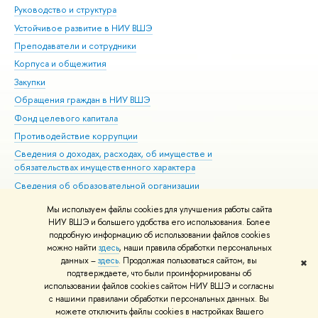
Руководство и структура
Дов
Устойчивое развитие в НИУ ВШЭ
Ол
Преподаватели и сотрудники
При
Корпуса и общежития
Вы
Закупки
При
Обращения граждан в НИУ ВШЭ
Ас
Фонд целевого капитала
До
Противодействие коррупции
Цен
Сведения о доходах, расходах, об имуществе и
Би
обязательствах имущественного характера
Об
Сведения об образовательной организации
Обр
Людям с ограниченными возможностями здоровья
Мы используем файлы cookies для улучшения работы сайта
Единая платежная страница
НИУ ВШЭ и большего удобства его использования. Более
подробную информацию об использовании файлов cookies
Работа в Вышке
можно найти
здесь
, наши правила обработки персональных
данных –
здесь
. Продолжая пользоваться сайтом, вы
✖
Редактору
подтверждаете, что были проинформированы об
© НИУ ВШЭ 1993–2026
Адреса и контакты
Условия использования
использовании файлов cookies сайтом НИУ ВШЭ и согласны
с нашими правилами обработки персональных данных. Вы
материалов
Политика конфиденциальности
Карта сайта
можете отключить файлы cookies в настройках Вашего
Шрифты HSE Sans и HSE Slab разработаны в
Школе дизайна НИУ ВШЭ