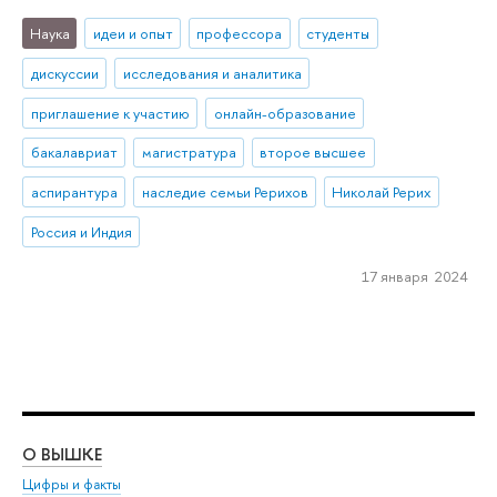
Наука
идеи и опыт
профессора
студенты
дискуссии
исследования и аналитика
приглашение к участию
онлайн-образование
бакалавриат
магистратура
второе высшее
аспирантура
наследие семьи Рерихов
Николай Рерих
Россия и Индия
17 января 2024
О ВЫШКЕ
ОБ
Цифры и факты
Ли