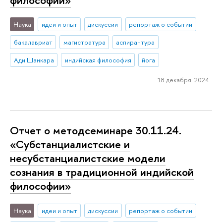
Наука
идеи и опыт
дискуссии
репортаж о событии
бакалавриат
магистратура
аспирантура
Ади Шанкара
индийская философия
йога
18 декабря 2024
Отчет о методсеминаре 30.11.24.
«Субстанциалистские и
несубстанциалистские модели
сознания в традиционной индийской
философии»
Наука
идеи и опыт
дискуссии
репортаж о событии