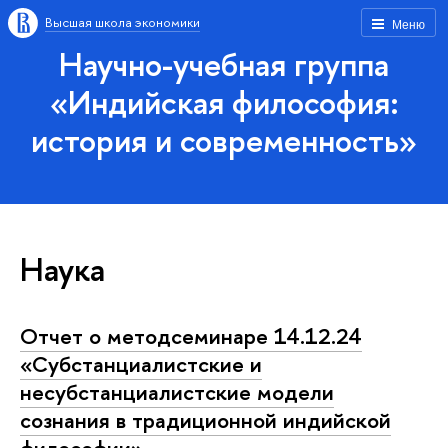
Высшая школа экономики
Меню
Научно-учебная группа
«Индийская философия:
история и современность»
Наука
Отчет о методсеминаре 14.12.24
«Субстанциалистские и
несубстанциалистские модели
сознания в традиционной индийской
философии»