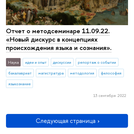
Отчет о методсеминаре 11.09.22.
«Новый дискурс в концепциях
происхождения языка и сознания».
Наука
идеи и опыт
дискуссии
репортаж о событии
бакалавриат
магистратура
методология
философия
языкознание
13 сентября 2022
Следующая страница