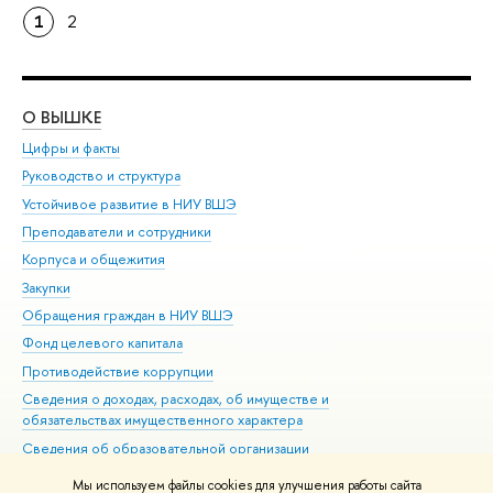
1
2
О ВЫШКЕ
ОБ
Цифры и факты
Ли
Руководство и структура
Дов
Устойчивое развитие в НИУ ВШЭ
Ол
Преподаватели и сотрудники
При
Корпуса и общежития
Вы
Закупки
При
Обращения граждан в НИУ ВШЭ
Ас
Фонд целевого капитала
До
Противодействие коррупции
Цен
Сведения о доходах, расходах, об имуществе и
Би
обязательствах имущественного характера
Об
Сведения об образовательной организации
Обр
Людям с ограниченными возможностями здоровья
Мы используем файлы cookies для улучшения работы сайта