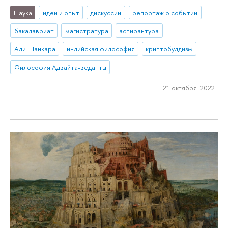
Наука
идеи и опыт
дискуссии
репортаж о событии
бакалавриат
магистратура
аспирантура
Ади Шанкара
индийская философия
криптобуддизм
Философия Адвайта-веданты
21 октября 2022