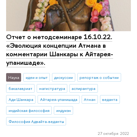
Отчет о методсеминаре 16.10.22.
«Эволюция концепции Атмана в
комментарии Шанкары к Айтарея-
упанишаде».
Наука
идеи и опыт
дискуссии
репортаж о событии
бакалавриат
магистратура
аспирантура
Ади Шанкара
Айтарея-упанишада
Атман
веданта
индийская философия
индуизм
Философия Адвайта-веданты
27 октября 2022