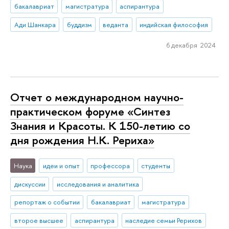
бакалавриат
магистратура
аспирантура
Ади Шанкара
буддизм
веданта
индийская философия
6 декабря 2024
Отчет о международном научно-
практическом форуме «Синтез
Знания и Красоты. К 150-летию со
дня рождения Н.К. Рериха»
Наука
идеи и опыт
профессора
студенты
дискуссии
исследования и аналитика
репортаж о событии
бакалавриат
магистратура
второе высшее
аспирантура
наследие семьи Рерихов