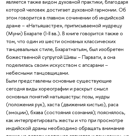
является также видом духовной практики, благодаря
которой человек достигает духовной гармонии. Об
этом говорится в главном сочинении об индийской
драме – «Натьяшастре», приписываемой мудрецу
(Муни) Бхарате (I-II вв.). В книге говорится также о
том, что один из шести основных классических
танцевальных стиле, Бхаратнатьям, был изобретен
божественной супругой Шивы – Парвати, а она
поделилась своим искусством с апсарами –
небесными танцовщицами.
Были представлены основные существующие
сегодня виды хореографии и раскрыт смысл
основных понятий натьяшастры: позы, мудры
(положения рук), хаста (движения кистью), раса
(эмоции), бхава (состояния сознания); пояснялось,
как интерпретировать жесты и что при просмотре
индийской драмы необходимо обращать внимание
также на детали костюмов артистов и танцовщиц, на