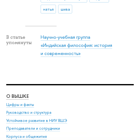
натья
шива
Научно-учебная группа
В статье
упомянуты
«Индийская философия: история
и современность»
О ВЫШКЕ
ОБ
Цифры и факты
Ли
Руководство и структура
Дов
Устойчивое развитие в НИУ ВШЭ
Ол
Преподаватели и сотрудники
При
Корпуса и общежития
Вы