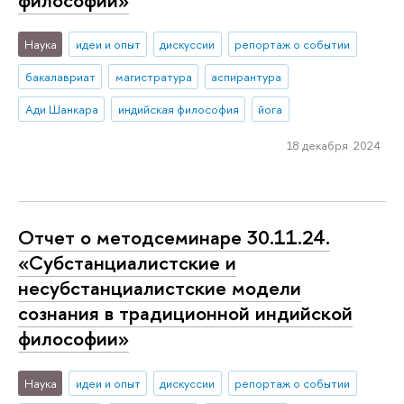
Наука
идеи и опыт
дискуссии
репортаж о событии
бакалавриат
магистратура
аспирантура
Ади Шанкара
индийская философия
йога
18 декабря 2024
Отчет о методсеминаре 30.11.24.
«Субстанциалистские и
несубстанциалистские модели
сознания в традиционной индийской
философии»
Наука
идеи и опыт
дискуссии
репортаж о событии