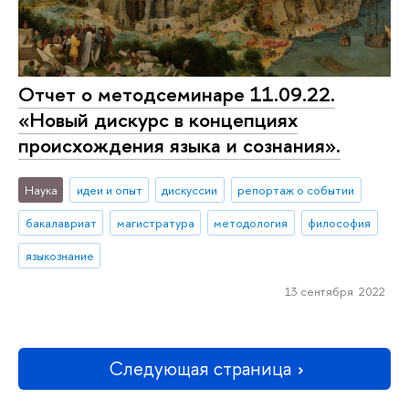
Отчет о методсеминаре 11.09.22.
«Новый дискурс в концепциях
происхождения языка и сознания».
Наука
идеи и опыт
дискуссии
репортаж о событии
бакалавриат
магистратура
методология
философия
языкознание
13 сентября 2022
Следующая страница