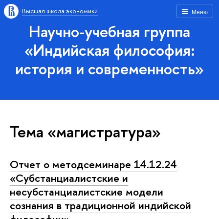
Высшая школа экономики
Меню
Научно-учебная группа
«Индийская философия:
история и современность»
Тема «магистратура»
Отчет о методсеминаре 14.12.24
«Субстанциалистские и
несубстанциалистские модели
сознания в традиционной индийской
философии»