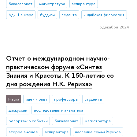
бакалавриат
магистратура
аспирантура
Ади Шанкара
буддизм
веданта
индийская философия
6 декабря 2024
Отчет о международном научно-
практическом форуме «Синтез
Знания и Красоты. К 150-летию со
дня рождения Н.К. Рериха»
Наука
идеи и опыт
профессора
студенты
дискуссии
исследования и аналитика
репортаж о событии
бакалавриат
магистратура
второе высшее
аспирантура
наследие семьи Рерихов