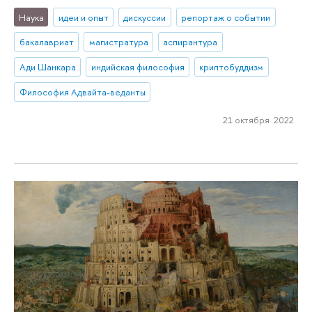
Наука
идеи и опыт
дискуссии
репортаж о событии
бакалавриат
магистратура
аспирантура
Ади Шанкара
индийская философия
криптобуддизм
Философия Адвайта-веданты
21 октября 2022