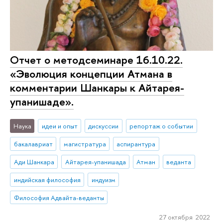
Отчет о методсеминаре 16.10.22.
«Эволюция концепции Атмана в
комментарии Шанкары к Айтарея-
упанишаде».
Наука
идеи и опыт
дискуссии
репортаж о событии
бакалавриат
магистратура
аспирантура
Ади Шанкара
Айтарея-упанишада
Атман
веданта
индийская философия
индуизм
Философия Адвайта-веданты
27 октября 2022