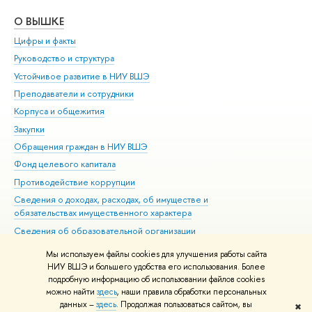
О ВЫШКЕ
ОБ
Цифры и факты
Ли
Руководство и структура
Дов
Устойчивое развитие в НИУ ВШЭ
Ол
Преподаватели и сотрудники
При
Корпуса и общежития
Вы
Закупки
При
Обращения граждан в НИУ ВШЭ
Ас
Фонд целевого капитала
До
Противодействие коррупции
Цен
Сведения о доходах, расходах, об имуществе и
Би
обязательствах имущественного характера
Об
Сведения об образовательной организации
Обр
Людям с ограниченными возможностями здоровья
Мы используем файлы cookies для улучшения работы сайта
Единая платежная страница
НИУ ВШЭ и большего удобства его использования. Более
подробную информацию об использовании файлов cookies
Работа в Вышке
можно найти
здесь
, наши правила обработки персональных
данных –
здесь
. Продолжая пользоваться сайтом, вы
✖