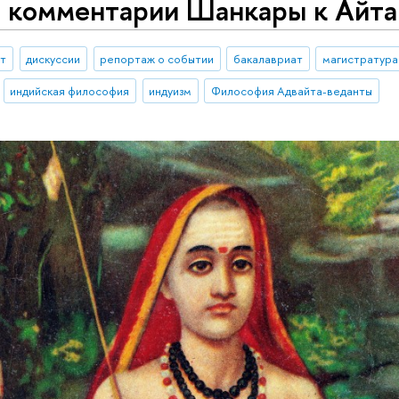
в комментарии Шанкары к Айта
ыт
дискуссии
репортаж о событии
бакалавриат
магистратура
индийская философия
индуизм
Философия Адвайта-веданты