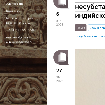
несубст
Алексеевна
Контакты:
индийск
6
Москва, ул. Старая
дек
Басманная, 21/1;
2024
Наука
идеи и оп
+7 (495) 772-95-90;
индийская философ
nkanaeva@hse.ru
;
aiinkov@edu.hse.ru
27
окт
2022