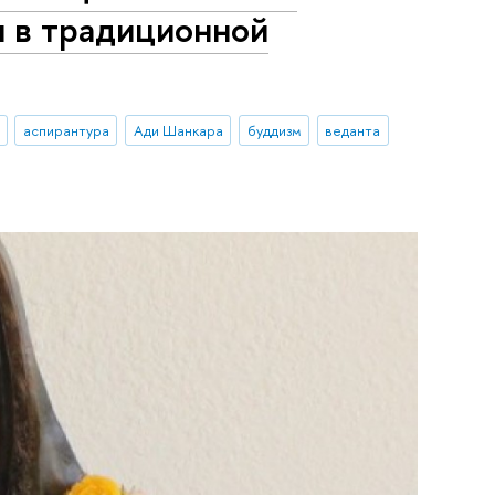
я в традиционной
аспирантура
Ади Шанкара
буддизм
веданта