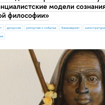
анциалистские модели сознани
ой философии»
ыт
дискуссии
репортаж о событии
бакалавриат
магистратура
ия