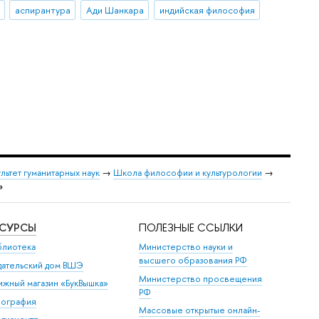
аспирантура
Ади Шанкара
индийская философия
льтет гуманитарных наук
→
Школа философии и культурологии
→
»
ЕСУРСЫ
ПОЛЕЗНЫЕ ССЫЛКИ
блиотека
Министерство науки и
высшего образования РФ
дательский дом ВШЭ
Министерство просвещения
ижный магазин «БукВышка»
РФ
пография
Массовые открытые онлайн-