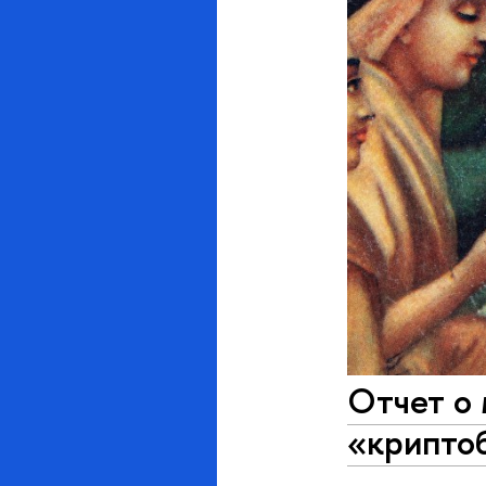
Отчет о 
«крипто