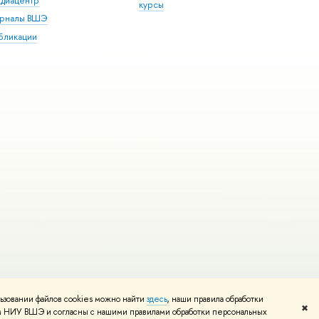
диацентр
курсы
рналы ВШЭ
бликации
ьзовании файлов cookies можно найти
здесь
, наши правила обработки
и
Карта сайта
Редактору
✖
том НИУ ВШЭ и согласны с нашими правилами обработки персональных