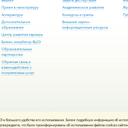
Вышка+
Защиты диссертаций
Ме
Прием в магистратуру
Академическое развитие
Жу
Аспирантура
Конкурсы и гранты
Пу
Дополнительное
Внешние научно-
образование
информационные ресурсы
Центр развития карьеры
Бизнес-инкубатор ВШЭ
Образовательные
партнерства
Обратная связь и
взаимодействие с
получателями услуг
 и большего удобства его использования. Более подробную информацию об испол
онтакты
Условия использования материалов
Политика конфиденциальност
подтверждаете, что были проинформированы об использовании файлов cookies сай
ботаны в
Школе дизайна НИУ ВШЭ