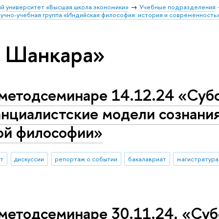
й университет «Высшая школа экономики»
Учебные подразделения
учно-учебная группа «Индийская философия: история и современность
и Шанкара»
 методсеминаре 14.12.24 «Суб
анциалистские модели сознани
ой философии»
ыт
дискуссии
репортаж о событии
бакалавриат
магистратура
методсеминаре 30.11.24. «Суб