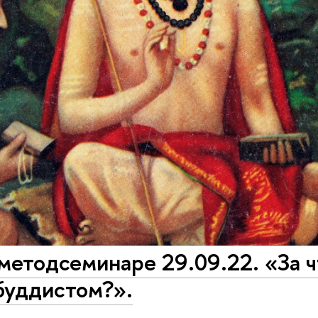
методсеминаре 29.09.22. «За 
буддистом?».