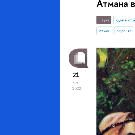
Атмана 
Наука
идеи и оп
Атман
веданта
21
окт
2022