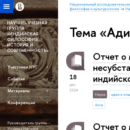
Национальный исследовательски
философии и культурологии
На
НАУЧНО-УЧЕБНАЯ
Тема «Ад
ГРУППА
«ИНДИЙСКАЯ
ФИЛОСОФИЯ:
ИСТОРИЯ И
СОВРЕМЕННОСТЬ»
Отчет о
несубст
Участники НУГ
индийск
18
События
дек
2024
Материалы
Наука
идеи и оп
Конференции
йога
Отчет о 
Руководитель группы
–
Канаева Наталия