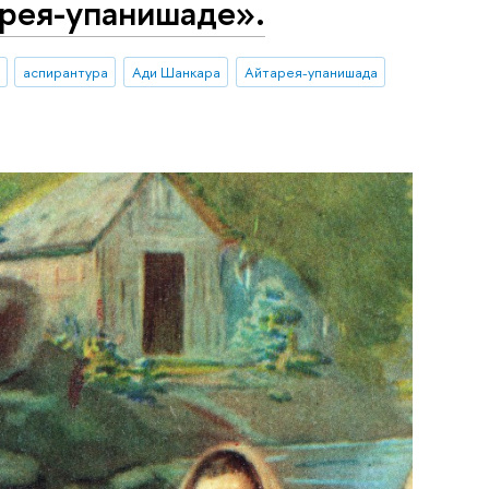
рея-упанишаде».
аспирантура
Ади Шанкара
Айтарея-упанишада