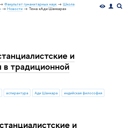
Факультет гуманитарных наук
Школа
»
Новости
Тема «Ади Шанкара»
станциалистские и
я в традиционной
аспирантура
Ади Шанкара
индийская философия
станциалистские и