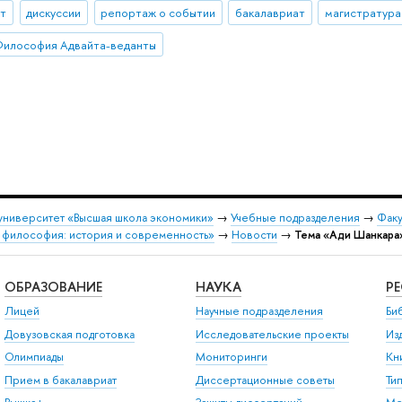
ыт
дискуссии
репортаж о событии
бакалавриат
магистратура
Философия Адвайта-веданты
университет «Высшая школа экономики»
→
Учебные подразделения
→
Факу
я философия: история и современность»
→
Новости
→
Тема «Ади Шанкара
ОБРАЗОВАНИЕ
НАУКА
Р
Лицей
Научные подразделения
Би
Довузовская подготовка
Исследовательские проекты
Из
Олимпиады
Мониторинги
Кн
Прием в бакалавриат
Диссертационные советы
Ти