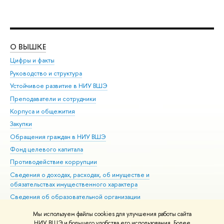
О ВЫШКЕ
ОБ
Цифры и факты
Ли
Руководство и структура
Дов
Устойчивое развитие в НИУ ВШЭ
Ол
Преподаватели и сотрудники
При
Корпуса и общежития
Вы
Закупки
При
Обращения граждан в НИУ ВШЭ
Ас
Фонд целевого капитала
До
Противодействие коррупции
Цен
Сведения о доходах, расходах, об имуществе и
Би
обязательствах имущественного характера
Об
Сведения об образовательной организации
Обр
Людям с ограниченными возможностями здоровья
Мы используем файлы cookies для улучшения работы сайта
Единая платежная страница
НИУ ВШЭ и большего удобства его использования. Более