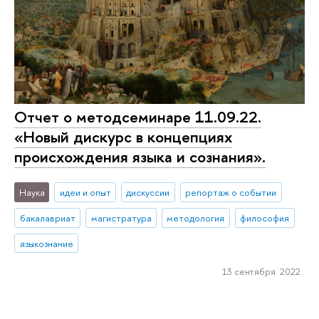
Отчет о методсеминаре 11.09.22.
«Новый дискурс в концепциях
происхождения языка и сознания».
Наука
идеи и опыт
дискуссии
репортаж о событии
бакалавриат
магистратура
методология
философия
языкознание
13 сентября 2022