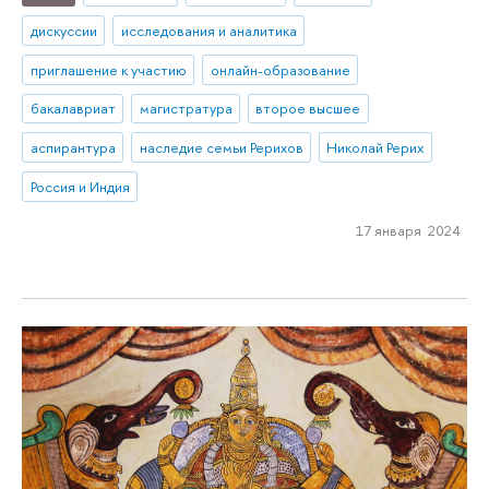
дискуссии
исследования и аналитика
приглашение к участию
онлайн-образование
бакалавриат
магистратура
второе высшее
аспирантура
наследие семьи Рерихов
Николай Рерих
Россия и Индия
17 января 2024