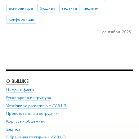
аспирантура
буддизм
веданта
индуизм
конференция
11 сентября 2023
О ВЫШКЕ
ОБ
Цифры и факты
Ли
Руководство и структура
Дов
Устойчивое развитие в НИУ ВШЭ
Ол
Преподаватели и сотрудники
При
Корпуса и общежития
Вы
Закупки
При
Обращения граждан в НИУ ВШЭ
Ас