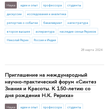
Наука
идеи и опыт
профессора
студенты
дискуссии
исследования и аналитика
репортаж о событии
бакалавриат
магистратура
второе высшее
аспирантура
наследие семьи Рерихов
Николай Рерих
Россия и Индия
28 марта 2024
Приглашение на международный
научно-практический форум «Синтез
Знания и Красоты. К 150-летию со
дня рождения Н.К. Рериха»
Наука
идеи и опыт
профессора
студенты