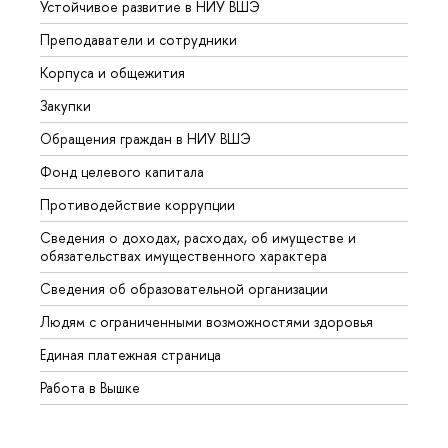
Устойчивое развитие в НИУ ВШЭ
Олим
Преподаватели и сотрудники
Прием
Корпуса и общежития
Вышк
Закупки
Прием
Обращения граждан в НИУ ВШЭ
Аспир
Фонд целевого капитала
Допол
Противодействие коррупции
Центр
Сведения о доходах, расходах, об имуществе и
Бизне
обязательствах имущественного характера
Образ
Сведения об образовательной организации
Обрат
Людям с ограниченными возможностями здоровья
Единая платежная страница
Работа в Вышке