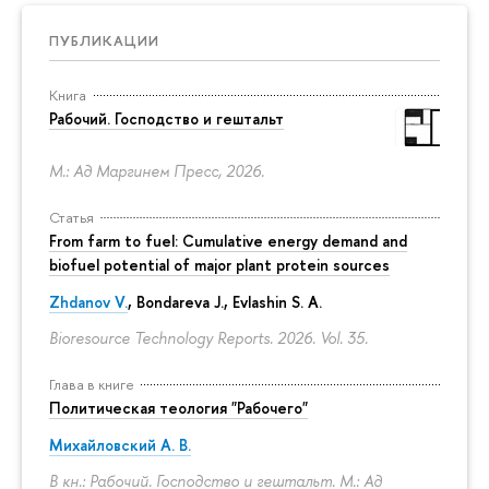
ПУБЛИКАЦИИ
Книга
Рабочий. Господство и гештальт
М.: Ад Маргинем Пресс, 2026.
Статья
From farm to fuel: Cumulative energy demand and
biofuel potential of major plant protein sources
Zhdanov V.
, Bondareva J., Evlashin S. A.
Bioresource Technology Reports. 2026. Vol. 35.
Глава в книге
Политическая теология "Рабочего"
Михайловский А. В.
В кн.: Рабочий. Господство и гештальт. М.: Ад