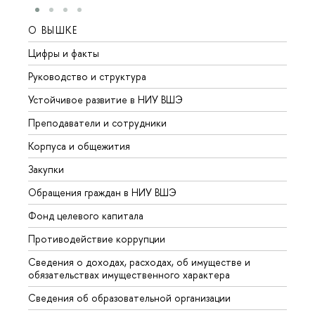
О ВЫШКЕ
ОБР
Цифры и факты
Лице
Руководство и структура
Довуз
Устойчивое развитие в НИУ ВШЭ
Олим
Преподаватели и сотрудники
Прием
Корпуса и общежития
Вышк
Закупки
Прием
Обращения граждан в НИУ ВШЭ
Аспир
Фонд целевого капитала
Допол
Противодействие коррупции
Центр
Сведения о доходах, расходах, об имуществе и
Бизне
обязательствах имущественного характера
Образ
Сведения об образовательной организации
Обрат