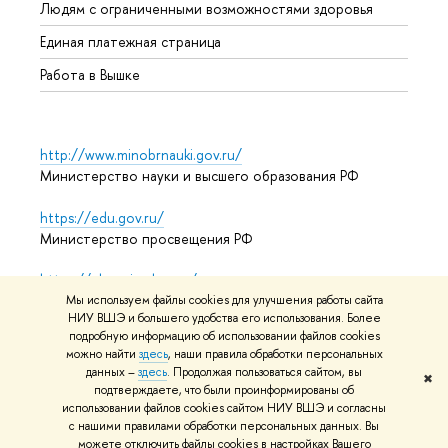
Людям с ограниченными возможностями здоровья
Единая платежная страница
Работа в Вышке
http://www.minobrnauki.gov.ru/
Министерство науки и высшего образования РФ
https://edu.gov.ru/
Министерство просвещения РФ
https://elearning.hse.ru/mooc
Массовые открытые онлайн-курсы
Мы используем файлы cookies для улучшения работы сайта
НИУ ВШЭ и большего удобства его использования. Более
подробную информацию об использовании файлов cookies
можно найти
здесь
, наши правила обработки персональных
данных –
здесь
. Продолжая пользоваться сайтом, вы
© НИУ ВШЭ 1993–2026
Адреса и контакты
Условия
✖
подтверждаете, что были проинформированы об
использования материалов
Политика конфиденциальности
использовании файлов cookies сайтом НИУ ВШЭ и согласны
Карта сайта
с нашими правилами обработки персональных данных. Вы
можете отключить файлы cookies в настройках Вашего