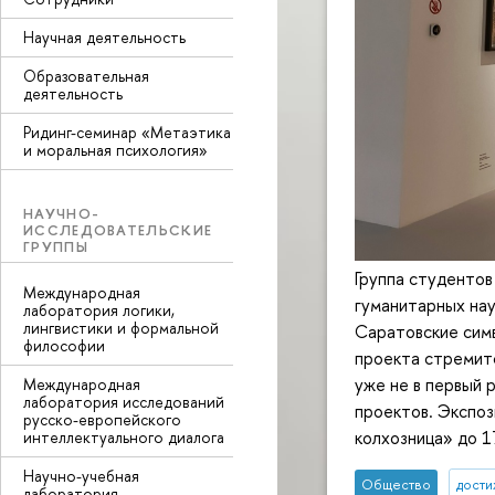
Научная деятельность
Образовательная
деятельность
Ридинг-семинар «Метаэтика
и моральная психология»
НАУЧНО-
ИССЛЕДОВАТЕЛЬСКИЕ
ГРУППЫ
Группа студентов
Международная
гуманитарных нау
лаборатория логики,
лингвистики и формальной
Саратовские сим
философии
проекта стремитс
уже не в первый 
Международная
лаборатория исследований
проектов. Экспоз
русско-европейского
колхозница» до 1
интеллектуального диалога
Научно-учебная
Общество
дост
лаборатория