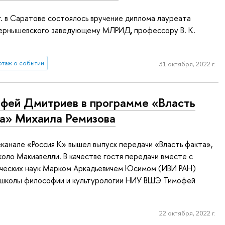
г. в Саратове состоялось вручение диплома лауреата
 Чернышевского заведующему МЛРИД, профессору В. К.
таж о событии
31 октября, 2022 г.
фей Дмитриев в программе «Власть
а» Михаила Ремизова
еканале «Россия К» вышел выпуск передачи «Власть факта»,
оло Макиавелли. В качестве гостя передачи вместе с
ческих наук Марком Аркадьевичем Юсимом (ИВИ РАН)
 школы философии и культурологии НИУ ВШЭ Тимофей
22 октября, 2022 г.