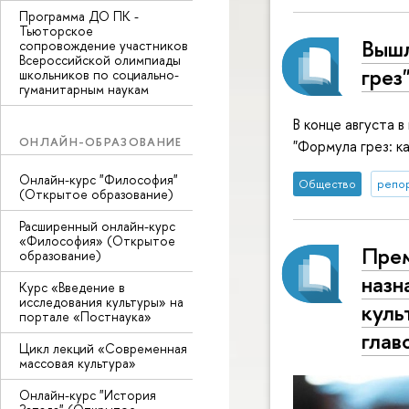
Программа ДО ПК -
Тьюторское
Вышл
сопровождение участников
Всероссийской олимпиады
грез
школьников по социально-
гуманитарным наукам
В конце августа в
ОНЛАЙН-ОБРАЗОВАНИЕ
"Формула грез: к
Онлайн-курс "Философия"
Общество
репор
(Открытое образование)
Расширенный онлайн-курс
«Философия» (Открытое
Прем
образование)
назн
Курс «Введение в
исследования культуры» на
куль
портале «Постнаука»
глав
Цикл лекций «Современная
массовая культура»
Онлайн-курс "История