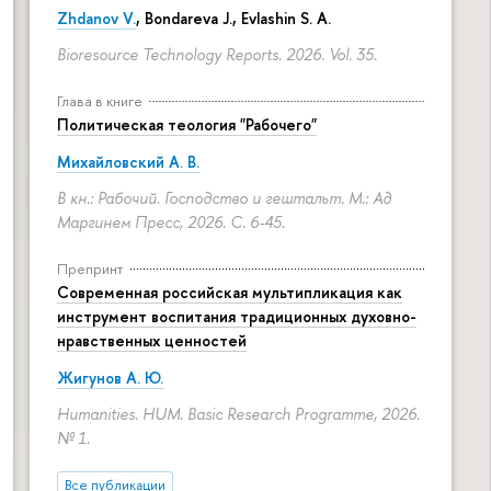
Zhdanov V.
, Bondareva J., Evlashin S. A.
Bioresource Technology Reports. 2026. Vol. 35.
Глава в книге
Политическая теология "Рабочего"
Михайловский А. В.
В кн.: Рабочий. Господство и гештальт. М.: Ад
Маргинем Пресс, 2026.
С. 6-45.
Препринт
Современная российская мультипликация как
инструмент воспитания традиционных духовно-
нравственных ценностей
Жигунов А. Ю.
Humanities. HUM. Basic Research Programme, 2026.
№ 1.
Все публикации