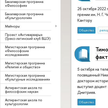
Бакалаврская программа
«Философия»
26 октября 2022 
Бакалаврская программа
премии им. Н. Г.
«Культурология»
Кантору
Майноры
Общество
репор
Проект «Антиварвары»
(Греко-латинский клуб ВШЭ)
Магистерская программа
Тимо
«Философские
исследования»
факт
Магистерская программа
«Религия и общество»
5 октября на тел
посвященный Никк
Магистерская программа
«Культурные исследования»
доктором истори
выступил доцент
Аспирантская школа по
философским наукам
Дмитриев.
Аспирантская школа по
Общество
культурологии