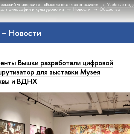
ельский университет «Высшая школа экономики»
Учебные под
ола философии и культурологии
Новости
Общество
 – Новости
енты Вышки разработали цифровой
рутизатор для выставки Музея
квы и ВДНХ