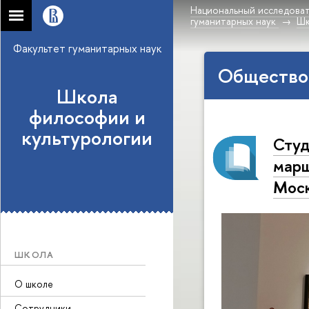
Национальный исследоват
гуманитарных наук
Шк
Факультет гуманитарных наук
Общество
Школа
философии и
культурологии
Студ
марш
Мос
ШКОЛА
О школе
Сотрудники