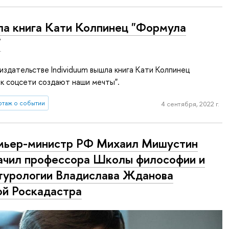
а книга Кати Колпинец "Формула
"
 издательстве Individuum вышла книга Кати Колпинец
ак соцсети создают наши мечты".
таж о событии
4 сентября, 2022 г.
ьер-министр РФ Михаил Мишустин
ачил профессора Школы философии и
турологии Владислава Жданова
ой Роскадастра