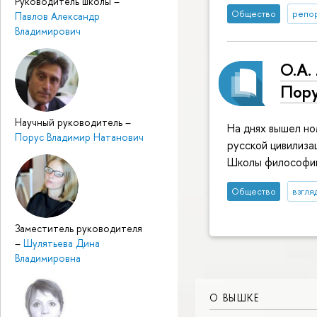
Руководитель школы
–
Общество
репор
Павлов Александр
Владимирович
О.А.
Пору
Научный руководитель
–
На днях вышел но
Порус Владимир Натанович
русской цивилиза
Школы философии
Общество
взгля
Заместитель руководителя
–
Шулятьева Дина
Владимировна
О ВЫШКЕ