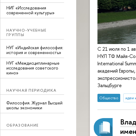
НИГ «Исследования
современной культуры»
НАУЧНО-УЧЕБНЫЕ
ГРУППЫ
НУГ «Индийская философия:
С 21 июля по 1 а
история и современность»
НУЛ ТФ Майя-Соф
НУГ «Междисциплинарные
International Su
исследования советского
академий Европы,
кино»
экспрессионистом
Зальцбурге
НАУЧНАЯ ПЕРИОДИКА
Общество
идеи 
Философия. Журнал Высшей
школы экономики
Влад
ОБРАЗОВАНИЕ
имен