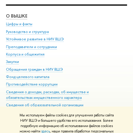
О ВЫШКЕ
ОБ
Цифры и факты
Ли
Руководство и структура
Дов
Устойчивое развитие в НИУ ВШЭ
Ол
Преподаватели и сотрудники
При
Корпуса и общежития
Вы
Закупки
При
Обращения граждан в НИУ ВШЭ
Ас
Фонд целевого капитала
До
Противодействие коррупции
Цен
Сведения о доходах, расходах, об имуществе и
Би
обязательствах имущественного характера
Об
Сведения об образовательной организации
Обр
Людям с ограниченными возможностями здоровья
Мы используем файлы cookies для улучшения работы сайта
Единая платежная страница
НИУ ВШЭ и большего удобства его использования. Более
подробную информацию об использовании файлов cookies
Работа в Вышке
можно найти
здесь
, наши правила обработки персональных