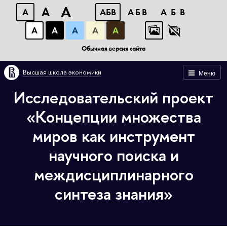
A
A
A
АБВ
АБВ
АБВ
А
А
А
А
А
Обычная версия сайта
Высшая школа экономики
Меню
Исследовательский проект
«Концепции множества
миров как инструмент
научного поиска и
междисциплинарного
синтеза знания»