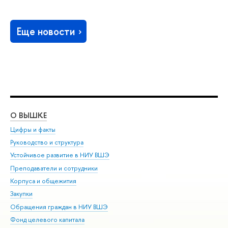
Еще новости
О ВЫШКЕ
ОБ
Цифры и факты
Ли
Руководство и структура
Дов
Устойчивое развитие в НИУ ВШЭ
Ол
Преподаватели и сотрудники
При
Корпуса и общежития
Вы
Закупки
При
Обращения граждан в НИУ ВШЭ
Ас
Фонд целевого капитала
До