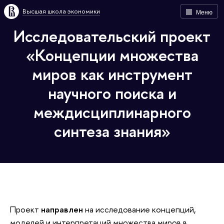
Высшая школа экономики
Меню
Исследовательский проект
«Концепции множества
миров как инструмент
научного поиска и
междисциплинарного
синтеза знания»
Проект
направлен
на исследование концепций,
моделей и интерпретаций множества миров в