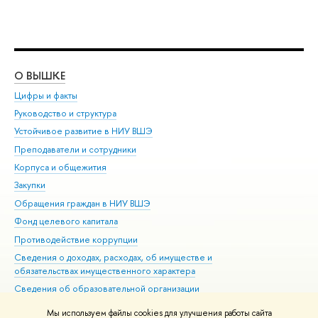
О ВЫШКЕ
ОБ
Цифры и факты
Ли
Руководство и структура
Дов
Устойчивое развитие в НИУ ВШЭ
Ол
Преподаватели и сотрудники
При
Корпуса и общежития
Вы
Закупки
При
Обращения граждан в НИУ ВШЭ
Ас
Фонд целевого капитала
До
Противодействие коррупции
Цен
Сведения о доходах, расходах, об имуществе и
Би
обязательствах имущественного характера
Об
Сведения об образовательной организации
Обр
Людям с ограниченными возможностями здоровья
Мы используем файлы cookies для улучшения работы сайта