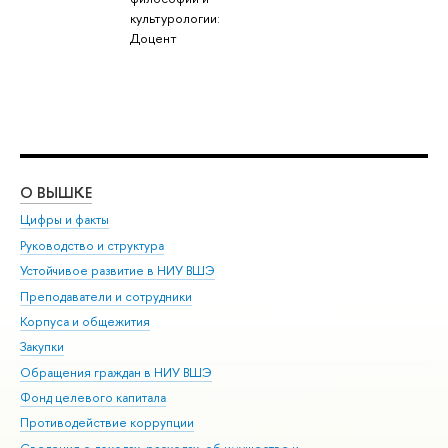
культурологии:
Доцент
О ВЫШКЕ
ОБ
Цифры и факты
Ли
Руководство и структура
Дов
Устойчивое развитие в НИУ ВШЭ
Ол
Преподаватели и сотрудники
При
Корпуса и общежития
Вы
Закупки
При
Обращения граждан в НИУ ВШЭ
Ас
Фонд целевого капитала
До
Противодействие коррупции
Цен