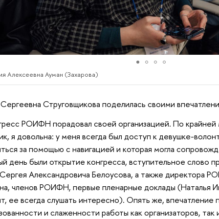
ия Алексеевна Ауман (Захарова)
 Сергеевна Струговщикова поделилась своими впечатлени
онгресс РОИФН порадовал своей организацией. По крайней
ик, я довольна: у меня всегда был доступ к девушке-волон
ться за помощью с навигацией и которая могла сопровожда
ый день были открытие конгресса, вступительное слово п
ергея Александровича Белоусова, а также директора Р
на, членов РОИФН, первые пленарные доклады (Наталья И
т, ее всегда слушать интересно). Опять же, впечатление 
зованности и слаженности работы как организаторов, так 