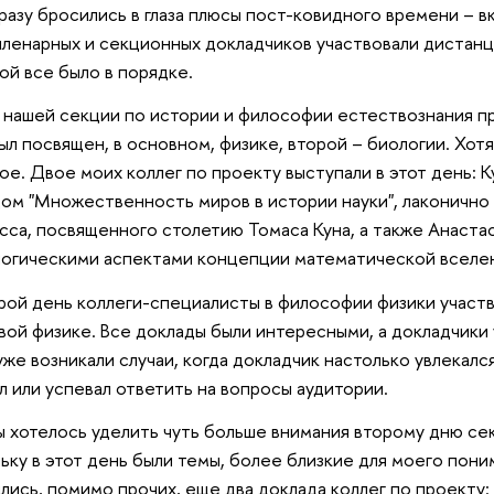
сразу бросились в глаза плюсы пост-ковидного времени – 
пленарных и секционных докладчиков участвовали дистанци
ой все было в порядке.
 нашей секции по истории и философии естествознания пр
ыл посвящен, в основном, физике, второй – биологии. Хот
ое. Двое моих коллег по проекту выступали в этот день: 
ом "Множественность миров в истории науки", лаконично
сса, посвященного столетию Томаса Куна, а также Анаста
огическими аспектами концепции математической вселен
рой день коллеги-специалисты в философии физики участв
вой физике. Все доклады были интересными, а докладчики 
уже возникали случаи, когда докладчик настолько увлекался
л или успевал ответить на вопросы аудитории.
 хотелось уделить чуть больше внимания второму дню се
ьку в этот день были темы, более близкие для моего поним
лись, помимо прочих, еще два доклада коллег по проекту