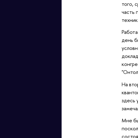
того, 
часть 
техник
Работа
день б
условн
доклад
конгре
"Онтол
На вто
кванто
здесь 
замеча
Мне бы
поскол
состоя