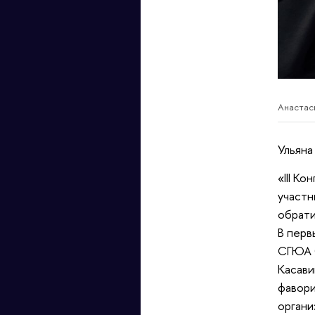
Анастас
Ульяна
«III К
участн
обрати
В перв
СГЮА С
Касави
фавори
органи