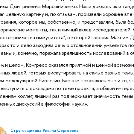
има Дмитриевича Мирошниченко. Наши доклады шли танде
ая цельную картину и, по отзывам, произвели хорошее впеч
ования, которое мы, собственно, и представляли, была бо
торические моменты, так и личный вклад исследователей.
гостеприимства иммунитета", о которой говорил Максим Дм
орах то и дело заходила речь о столкновении умвельтов п
евны и, конечно, поражала зрелищность исследований в о
м и целом, Конгресс оказался приятной и ценной возможн
нных людей, готовых дискутировать на самые разные темы
м молекулярной биологии. Важным показалось мне и то, ч
 выступить с докладами по теме проекта, а общий интерес
лениям коллег, лишний раз подчеркивает значимость темы
енных дискуссий в философии науки».
Струговщикова Ульяна Сергеевна