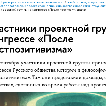
й университет «Высшая школа экономики»
Учебные подразделения
следовательский проект «Концепции множества миров как инструмент 
 проектной группы на конгрессе «После постпозитивизма»
астники проектной гр
нгрессе «После
стпозитивизма»
сентября участники проектной группы принял
рессе Русского общества истории и философи
позитивизма». Там они представили доклады,
отках, сделанных во время работы над проек