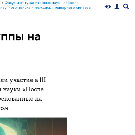
Факультет гуманитарных наук
Школа
научного поиска и междисциплинарного синтеза
уппы на
и участие в III
и науки «После
 основанные на
том.