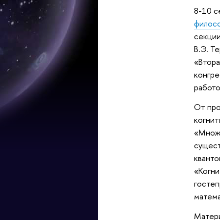
8-10 с
филосо
секции
В.Э. Т
«Втора
конгре
работо
От про
когнит
«Множе
сущест
кванто
«Когни
гостеп
матема
Матери