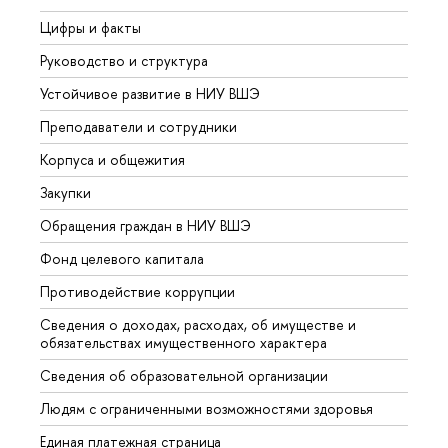
Цифры и факты
Лице
Руководство и структура
Довуз
Устойчивое развитие в НИУ ВШЭ
Олим
Преподаватели и сотрудники
Прием
Корпуса и общежития
Вышк
Закупки
Прием
Обращения граждан в НИУ ВШЭ
Аспир
Фонд целевого капитала
Допол
Противодействие коррупции
Центр
Сведения о доходах, расходах, об имуществе и
Бизне
обязательствах имущественного характера
Образ
Сведения об образовательной организации
Обрат
Людям с ограниченными возможностями здоровья
Единая платежная страница