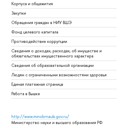
Корпуса и общежития
Вышк
Закупки
Прием
Обращения граждан в НИУ ВШЭ
Аспир
Фонд целевого капитала
Допол
Противодействие коррупции
Центр
Сведения о доходах, расходах, об имуществе и
Бизне
обязательствах имущественного характера
Образ
Сведения об образовательной организации
Обрат
Людям с ограниченными возможностями здоровья
Единая платежная страница
Работа в Вышке
http://www.minobrnauki.gov.ru/
Министерство науки и высшего образования РФ