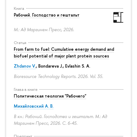
Книга
Рабочий. Господство и гештальт
М.: Ад Маргинем Пресс, 2026.
Статья
From farm to fuel: Cumulative energy demand and
biofuel potential of major plant protein sources
Zhdanov V.
, Bondareva J., Evlashin S. A.
Bioresource Technology Reports. 2026. Vol. 35.
Глава в книге
Политическая теология "Рабочего"
Михайловский А. В.
В кн.: Рабочий. Господство и гештальт. М.: Ад
Маргинем Пресс, 2026.
С. 6-45.
Препринт