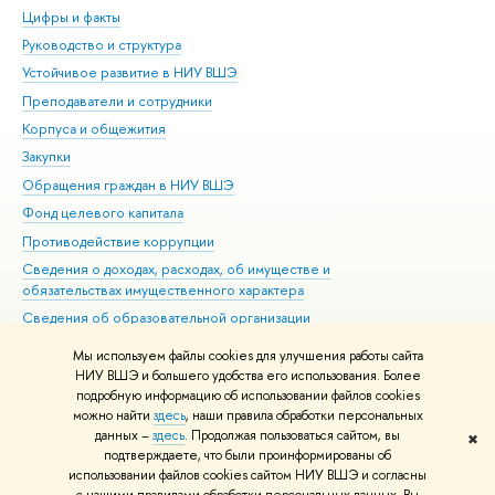
Цифры и факты
Ли
Руководство и структура
Дов
Устойчивое развитие в НИУ ВШЭ
Ол
Преподаватели и сотрудники
При
Корпуса и общежития
Вы
Закупки
При
Обращения граждан в НИУ ВШЭ
Ас
Фонд целевого капитала
До
Противодействие коррупции
Цен
Сведения о доходах, расходах, об имуществе и
Би
обязательствах имущественного характера
Об
Сведения об образовательной организации
Обр
Людям с ограниченными возможностями здоровья
Мы используем файлы cookies для улучшения работы сайта
Единая платежная страница
НИУ ВШЭ и большего удобства его использования. Более
подробную информацию об использовании файлов cookies
Работа в Вышке
можно найти
здесь
, наши правила обработки персональных
данных –
здесь
. Продолжая пользоваться сайтом, вы
✖
Редактору
подтверждаете, что были проинформированы об
© НИУ ВШЭ 1993–2026
Адреса и контакты
Условия использования
использовании файлов cookies сайтом НИУ ВШЭ и согласны