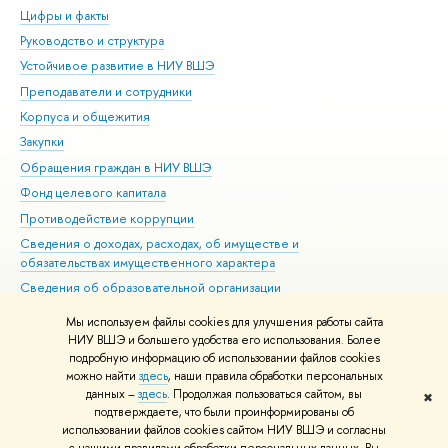
Цифры и факты
Ли
Руководство и структура
Дов
Устойчивое развитие в НИУ ВШЭ
Ол
Преподаватели и сотрудники
При
Корпуса и общежития
Вы
Закупки
При
Обращения граждан в НИУ ВШЭ
Ас
Фонд целевого капитала
До
Противодействие коррупции
Цен
Сведения о доходах, расходах, об имуществе и
Би
обязательствах имущественного характера
Об
Сведения об образовательной организации
Обр
Людям с ограниченными возможностями здоровья
Мы используем файлы cookies для улучшения работы сайта
Единая платежная страница
НИУ ВШЭ и большего удобства его использования. Более
подробную информацию об использовании файлов cookies
Работа в Вышке
можно найти
здесь
, наши правила обработки персональных
данных –
здесь
. Продолжая пользоваться сайтом, вы
✖
Редактору
подтверждаете, что были проинформированы об
© НИУ ВШЭ 1993–2026
Адреса и контакты
Условия использования
использовании файлов cookies сайтом НИУ ВШЭ и согласны