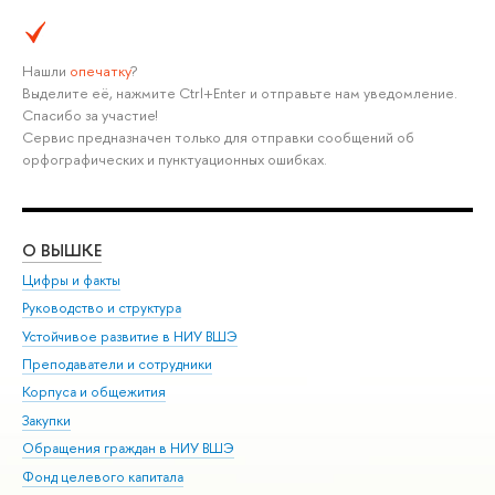
Нашли
опечатку
?
Выделите её, нажмите Ctrl+Enter и отправьте нам уведомление.
Спасибо за участие!
Сервис предназначен только для отправки сообщений об
орфографических и пунктуационных ошибках.
О ВЫШКЕ
ОБ
Цифры и факты
Ли
Руководство и структура
Дов
Устойчивое развитие в НИУ ВШЭ
Ол
Преподаватели и сотрудники
При
Корпуса и общежития
Вы
Закупки
При
Обращения граждан в НИУ ВШЭ
Ас
Фонд целевого капитала
До