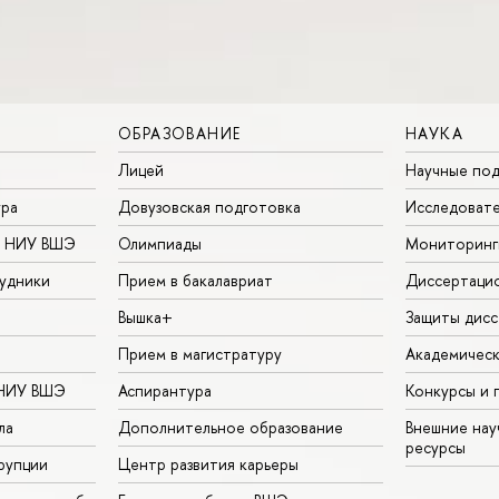
ОБРАЗОВАНИЕ
НАУКА
Лицей
Научные под
ура
Довузовская подготовка
Исследовате
в НИУ ВШЭ
Олимпиады
Мониторинг
удники
Прием в бакалавриат
Диссертаци
Вышка+
Защиты дисс
Прием в магистратуру
Академическ
 НИУ ВШЭ
Аспирантура
Конкурсы и 
ла
Дополнительное образование
Внешние на
ресурсы
рупции
Центр развития карьеры