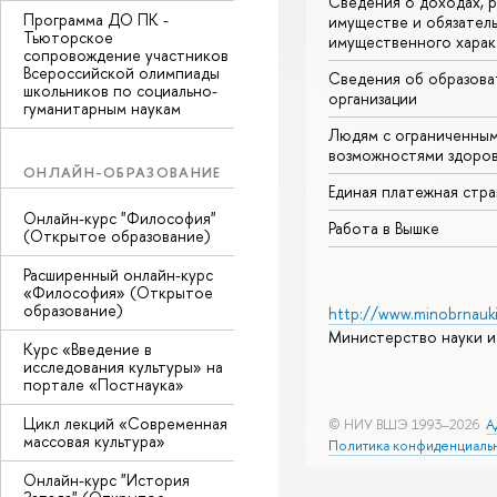
Сведения о доходах, р
Программа ДО ПК -
имуществе и обязател
Тьюторское
имущественного харак
сопровождение участников
Всероссийской олимпиады
Сведения об образова
школьников по социально-
организации
гуманитарным наукам
Людям с ограниченны
возможностями здоров
ОНЛАЙН-ОБРАЗОВАНИЕ
Единая платежная стр
Онлайн-курс "Философия"
Работа в Вышке
(Открытое образование)
Расширенный онлайн-курс
«Философия» (Открытое
образование)
http://www.minobrnauki
Министерство науки и
Курс «Введение в
исследования культуры» на
портале «Постнаука»
Цикл лекций «Современная
© НИУ ВШЭ 1993–2026
А
массовая культура»
Политика конфиденциаль
Онлайн-курс "История