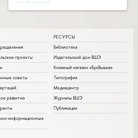
РЕСУРСЫ
разделения
Библиотека
льские проекты
Издательский дом ВШЭ
и
Книжный магазин «БукВышка»
онные советы
Типография
ертаций
Медиацентр
ое развитие
Журналы ВШЭ
гранты
Публикации
учно-информационные