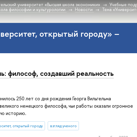
ельский университет «Высшая школа экономики»
Учебные под
ола философии и культурологии
Новости
Тема «Университ
верситет, открытый городу» –
ль: философ, создавший реальность
лнилось 250 лет со дня рождения Георга Вильгельма
 великого немецкого философа, чьи работы оказали огромное
ую историю.
ситет, открытый городу
взгляд ученого