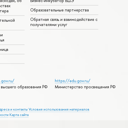
асходах, об
Бизнес-инкубатор ВШЭ
ьствах
Образовательные партнерства
тера
Обратная связь и взаимодействие с
тельной
получателями услуг
ми
ья
аница
.gov.ru/
https://edu.gov.ru/
 высшего образования РФ
Министерство просвещения РФ
дреса и контакты
Условия использования материалов
ности
Карта сайта