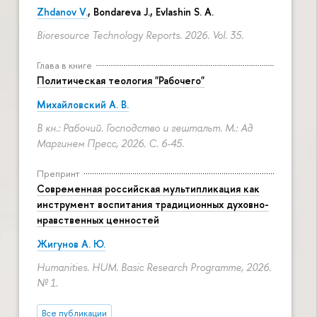
Zhdanov V.
, Bondareva J., Evlashin S. A.
Bioresource Technology Reports. 2026. Vol. 35.
Глава в книге
Политическая теология "Рабочего"
Михайловский А. В.
В кн.: Рабочий. Господство и гештальт. М.: Ад
Маргинем Пресс, 2026.
С. 6-45.
Препринт
Современная российская мультипликация как
инструмент воспитания традиционных духовно-
нравственных ценностей
Жигунов А. Ю.
Humanities. HUM. Basic Research Programme, 2026.
№ 1.
Все публикации