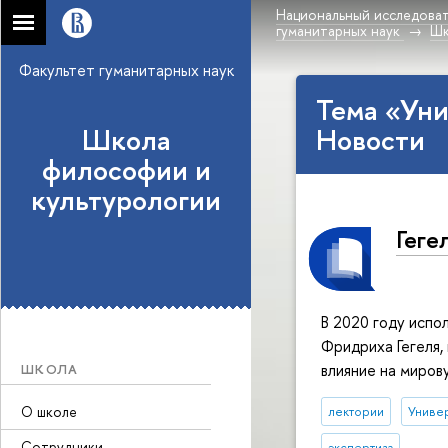
Национальный исследоват
гуманитарных наук
Шк
Факультет гуманитарных наук
Тема «Уни
Школа
Новости
философии и
культурологии
Геге
В 2020 году испо
Фридриха Гегеля,
влияние на миров
ШКОЛА
О школе
лектории
Универ
Сотрудники
экспертиза