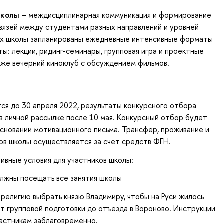
школы
– междисциплинарная коммуникация и формирование
вязей между студентами разных направлений и уровней
ках школы запланированы ежедневные интенсивные форматы
ы: лекции, ридинг-семинары, групповая игра и проектные
кже вечерний киноклуб с обсуждением фильмов.
ся до 30 апреля 2022, результаты конкурсного отбора
в личной рассылке после 10 мая. Конкурсный отбор будет
сновании мотивационного письма. Трансфер, проживание и
ов школы осуществляется за счет средств ФГН.
вные условия для участников школы:
лжны посещать все занятия школы
елигию выбрать князю Владимиру, чтобы на Руси жилось
 групповой подготовки до отъезда в Вороново. Инструкции
астникам заблаговременно.