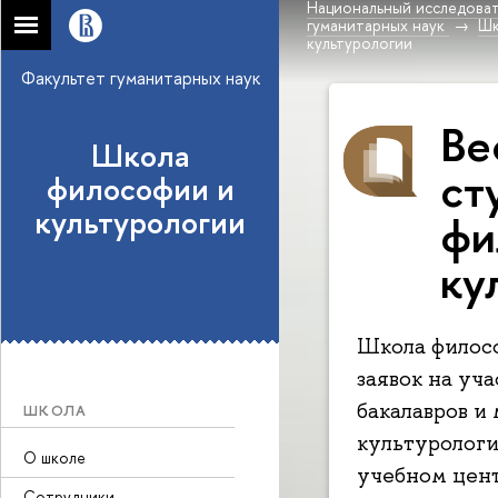
Национальный исследоват
гуманитарных наук
Шк
культурологии
Факультет гуманитарных наук
Ве
Школа
ст
философии и
культурологии
фи
ку
Школа филосо
заявок на уч
бакалавров и
ШКОЛА
культурологи
О школе
учебном цент
Сотрудники