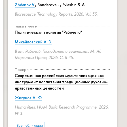
Zhdanov V.
, Bondareva J., Evlashin S. A.
Bioresource Technology Reports. 2026. Vol. 35.
Глава в книге
Политическая теология "Рабочего"
Михайловский А. В.
В кн.: Рабочий. Господство и гештальт. М.: Ад
Маргинем Пресс, 2026.
С. 6-45.
Препринт
Современная российская мультипликация как
инструмент воспитания традиционных духовно-
нравственных ценностей
Жигунов А. Ю.
Humanities. HUM. Basic Research Programme, 2026.
№ 1.
Все публикации