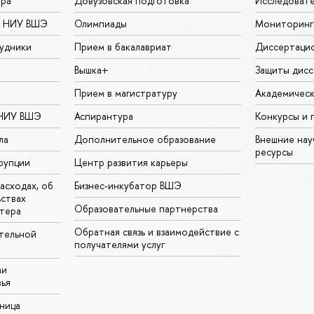
ура
Довузовская подготовка
Исследовате
в НИУ ВШЭ
Олимпиады
Мониторинг
удники
Прием в бакалавриат
Диссертаци
Вышка+
Защиты дисс
Прием в магистратуру
Академическ
 НИУ ВШЭ
Аспирантура
Конкурсы и 
ла
Дополнительное образование
Внешние на
ресурсы
рупции
Центр развития карьеры
асходах, об
Бизнес-инкубатор ВШЭ
ьствах
Образовательные партнерства
тера
Обратная связь и взаимодействие с
тельной
получателями услуг
ми
ья
аница