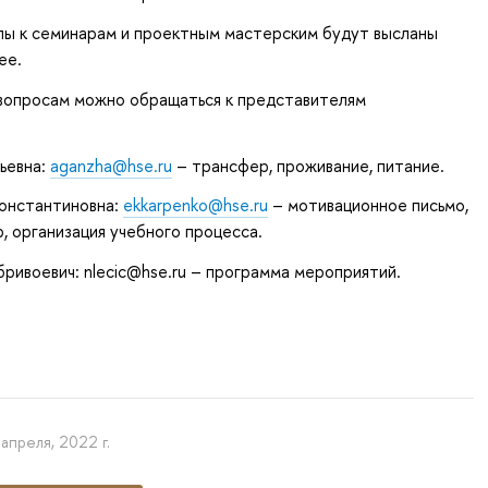
ы к семинарам и проектным мастерским будут высланы
ее.
вопросам можно обращаться к представителям
дьевна:
aganzha@hse.ru
– трансфер, проживание, питание.
Константиновна:
ekkarpenko@hse.ru
– мотивационное письмо,
, организация учебного процесса.
ривоевич: nlecic@hse.ru – программа мероприятий.
 апреля, 2022 г.