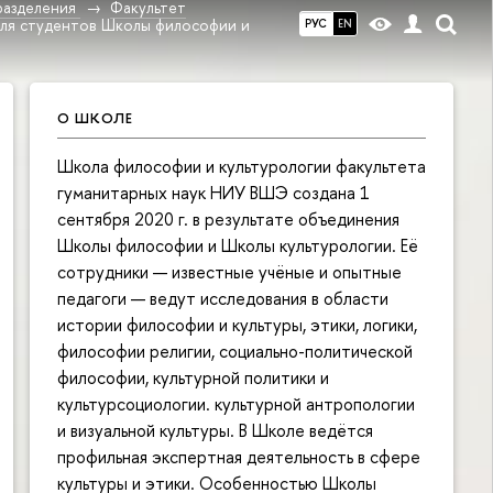
разделения
Факультет
для студентов Школы философии и
РУС
EN
О ШКОЛЕ
Школа философии и культурологии факультета
гуманитарных наук НИУ ВШЭ создана 1
сентября 2020 г. в результате объединения
Школы философии и Школы культурологии. Её
сотрудники — известные учёные и опытные
педагоги — ведут исследования в области
истории философии и культуры, этики, логики,
философии религии, социально-политической
философии, культурной политики и
культурсоциологии. культурной антропологии
и визуальной культуры. В Школе ведётся
профильная экспертная деятельность в сфере
культуры и этики. Особенностью Школы