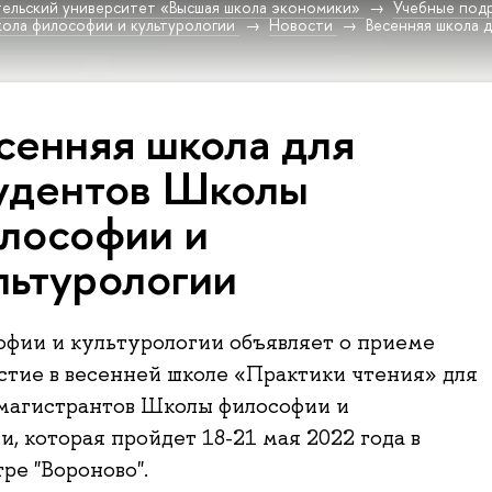
ельский университет «Высшая школа экономики»
Учебные под
ола философии и культурологии
Новости
Весенняя школа 
сенняя школа для
удентов Школы
лософии и
льтурологии
фии и культурологии объявляет о приеме
астие в весенней школе «Практики чтения» для
 магистрантов Школы философии и
и, которая пройдет 18-21 мая 2022 года в
ре "Вороново".