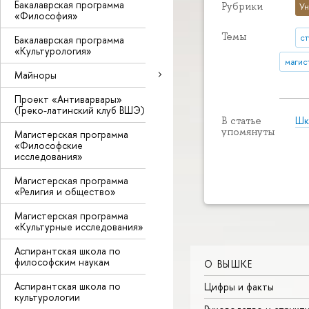
Бакалаврская программа
Рубрики
Ун
«Философия»
Темы
с
Бакалаврская программа
«Культурология»
магис
Майноры
Проект «Антиварвары»
(Греко-латинский клуб ВШЭ)
Шк
В статье
упомянуты
Магистерская программа
«Философские
исследования»
Магистерская программа
«Религия и общество»
Магистерская программа
«Культурные исследования»
Аспирантская школа по
философским наукам
О ВЫШКЕ
Аспирантская школа по
Цифры и факты
культурологии