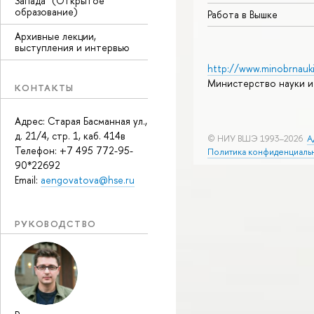
Запада" (Открытое
образование)
Работа в Вышке
Архивные лекции,
выступления и интервью
http://www.minobrnauki
Министерство науки и
КОНТАКТЫ
Адрес: Старая Басманная ул.,
д. 21/4, стр. 1, каб. 414в
© НИУ ВШЭ 1993–2026
А
Телефон: +7 495 772-95-
Политика конфиденциаль
90*22692
Email:
aengovatova@hse.ru
РУКОВОДСТВО