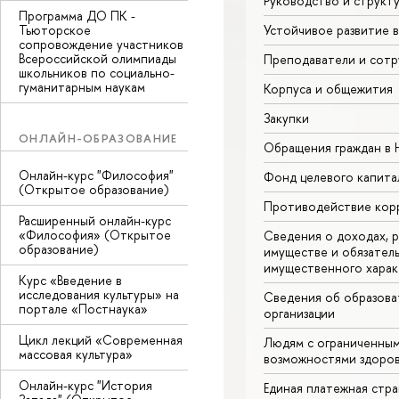
Руководство и структ
Программа ДО ПК -
Тьюторское
Устойчивое развитие 
сопровождение участников
Всероссийской олимпиады
Преподаватели и сотр
школьников по социально-
гуманитарным наукам
Корпуса и общежития
Закупки
ОНЛАЙН-ОБРАЗОВАНИЕ
Обращения граждан в
Онлайн-курс "Философия"
Фонд целевого капита
(Открытое образование)
Противодействие кор
Расширенный онлайн-курс
«Философия» (Открытое
Сведения о доходах, р
образование)
имуществе и обязател
имущественного харак
Курс «Введение в
исследования культуры» на
Сведения об образова
портале «Постнаука»
организации
Цикл лекций «Современная
Людям с ограниченны
массовая культура»
возможностями здоров
Онлайн-курс "История
Единая платежная стр