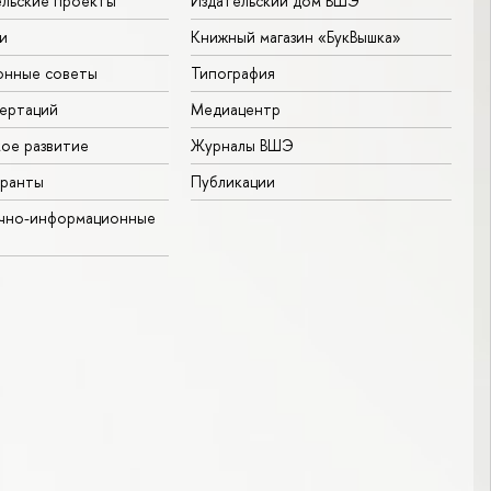
льские проекты
Издательский дом ВШЭ
и
Книжный магазин «БукВышка»
онные советы
Типография
ертаций
Медиацентр
ое развитие
Журналы ВШЭ
гранты
Публикации
учно-информационные