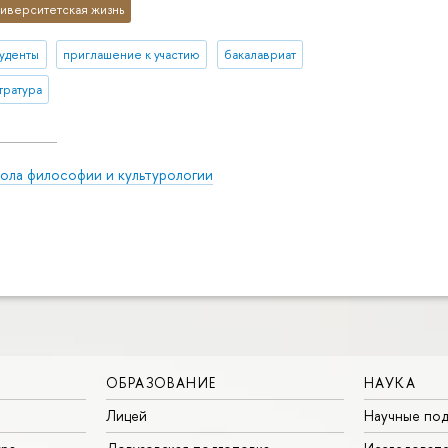
иверситетская жизнь
туденты
приглашение к участию
бакалавриат
тратура
ола философии и культурологии
ОБРАЗОВАНИЕ
НАУКА
Лицей
Научные под