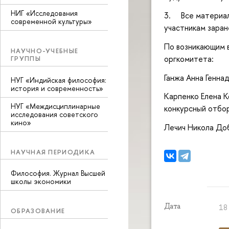
НИГ «Исследования
3. Все материал
современной культуры»
участникам заран
По возникающим 
НАУЧНО-УЧЕБНЫЕ
оргкомитета:
ГРУППЫ
Ганжа Анна Генна
НУГ «Индийская философия:
история и современность»
Карпенко Елена 
НУГ «Междисциплинарные
конкурсный отбор
исследования советского
кино»
Лечич Никола Доб
НАУЧНАЯ ПЕРИОДИКА
Философия. Журнал Высшей
школы экономики
Дата
18
ОБРАЗОВАНИЕ