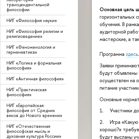
трансцендентальной
Основная цель 
философии
горизонтальных с
НИГ «Философия науки»
обучения. В рам
НИГ «Философия религии и
аудиторной работ
религиоведение»
мастерские, а та
НИГ «Феноменология и
герменевтика»
Программа
здесь
.
НИГ «Логика и формальная
Заявки принимают
философия»
будут объявлены 
НИГ «Античная философия»
осуществлен на о
питание участник
НИГ «Практическая
философия»
Основные нормати
НИГ «Европейская
1. Участники до
философия от Средних
веков до Нового времени»
2. Игра «Какую р
НИГ «Отечественная
хорошо?» требует
философская мысль и
духовная культура России»
будут высланы уч