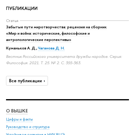
ПУБЛИКАЦИИ
Статья
Забытые пути миротворчества: рецензия на сборник
«Мир и война: исторические, философские и
антропологические перспективы»
Куманьков А. Д.
,
Чаганова Д. Н.
Вестник Российского университета дружбы народов. Серия:
Философия. 2021. Т. 25. № 2.
С. 355-363.
Все публикации
О ВЫШКЕ
ОБ
Цифры и факты
Ли
Руководство и структура
Дов
Устойчивое развитие в НИУ ВШЭ
Ол