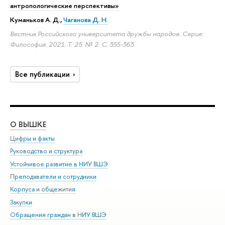
антропологические перспективы»
Куманьков А. Д.
,
Чаганова Д. Н.
Вестник Российского университета дружбы народов. Серия:
Философия. 2021. Т. 25. № 2.
С. 355-363.
Все публикации
О ВЫШКЕ
ОБ
Цифры и факты
Ли
Руководство и структура
Дов
Устойчивое развитие в НИУ ВШЭ
Ол
Преподаватели и сотрудники
При
Корпуса и общежития
Вы
Закупки
При
Обращения граждан в НИУ ВШЭ
Ас