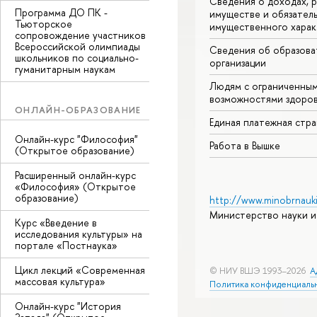
Сведения о доходах, р
Программа ДО ПК -
имуществе и обязател
Тьюторское
имущественного харак
сопровождение участников
Всероссийской олимпиады
Сведения об образова
школьников по социально-
организации
гуманитарным наукам
Людям с ограниченны
возможностями здоров
ОНЛАЙН-ОБРАЗОВАНИЕ
Единая платежная стр
Онлайн-курс "Философия"
Работа в Вышке
(Открытое образование)
Расширенный онлайн-курс
«Философия» (Открытое
образование)
http://www.minobrnauki
Министерство науки и
Курс «Введение в
исследования культуры» на
портале «Постнаука»
Цикл лекций «Современная
© НИУ ВШЭ 1993–2026
А
массовая культура»
Политика конфиденциаль
Онлайн-курс "История