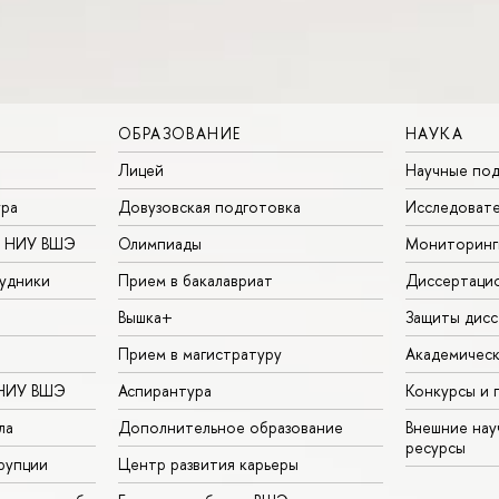
ОБРАЗОВАНИЕ
НАУКА
Лицей
Научные под
ура
Довузовская подготовка
Исследовате
в НИУ ВШЭ
Олимпиады
Мониторинг
удники
Прием в бакалавриат
Диссертаци
Вышка+
Защиты дисс
Прием в магистратуру
Академическ
 НИУ ВШЭ
Аспирантура
Конкурсы и 
ла
Дополнительное образование
Внешние на
ресурсы
рупции
Центр развития карьеры