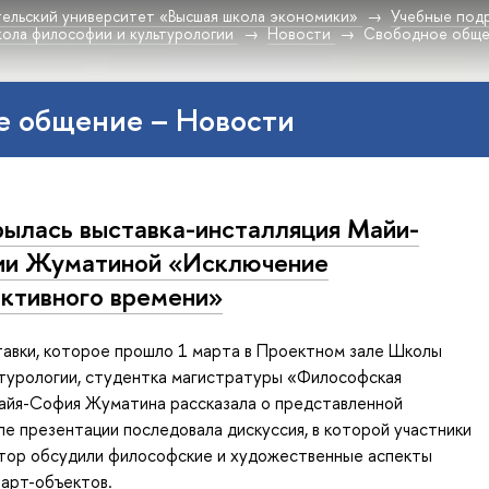
ельский университет «Высшая школа экономики»
Учебные под
ола философии и культурологии
Новости
Свободное общ
е общение – Новости
ылась выставка-инсталляция Майи-
ии Жуматиной «Исключение
ктивного времени»
тавки, которое прошло 1 марта в Проектном зале Школы
ьтурологии, студентка магистратуры «Философская
айя-София Жуматина рассказала о представленной
ле презентации последовала дискуссия, в которой участники
втор обсудили философские и художественные аспекты
арт-объектов.