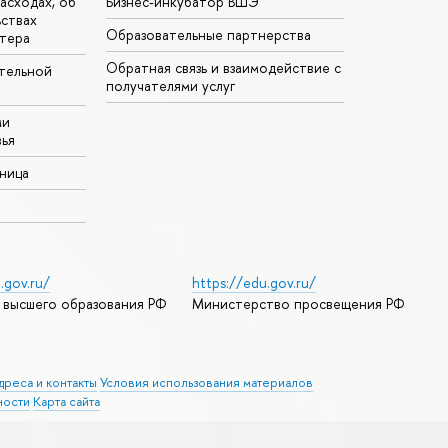
асходах, об
Бизнес-инкубатор ВШЭ
ьствах
Образовательные партнерства
тера
Обратная связь и взаимодействие с
тельной
получателями услуг
ми
ья
аница
.gov.ru/
https://edu.gov.ru/
 высшего образования РФ
Министерство просвещения РФ
дреса и контакты
Условия использования материалов
ности
Карта сайта