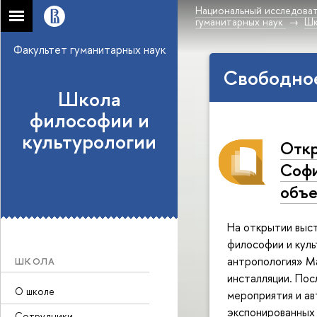
Национальный исследоват
гуманитарных наук
Шк
Факультет гуманитарных наук
Свободно
Школа
философии и
культурологии
Откр
Соф
объе
На открытии выс
философии и кул
антропология» М
ШКОЛА
инсталляции. Пос
О школе
мероприятия и а
экспонированных 
Сотрудники