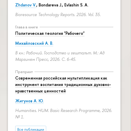
Zhdanov V.
, Bondareva J., Evlashin S. A.
Bioresource Technology Reports. 2026. Vol. 35.
Глава в книге
Политическая теология "Рабочего"
Михайловский А. В.
В кн.: Рабочий. Господство и гештальт. М.: Ад
Маргинем Пресс, 2026.
С. 6-45.
Препринт
Современная российская мультипликация как
инструмент воспитания традиционных духовно-
нравственных ценностей
Жигунов А. Ю.
Humanities. HUM. Basic Research Programme, 2026.
№ 1.
Все публикации