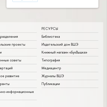
РЕСУРСЫ
разделения
Библиотека
льские проекты
Издательский дом ВШЭ
и
Книжный магазин «БукВышка»
онные советы
Типография
ертаций
Медиацентр
ое развитие
Журналы ВШЭ
гранты
Публикации
учно-информационные