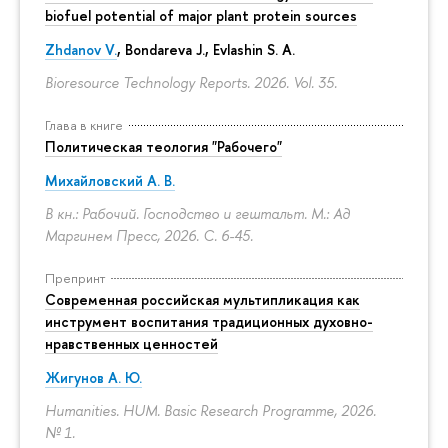
biofuel potential of major plant protein sources
Zhdanov V.
, Bondareva J., Evlashin S. A.
Bioresource Technology Reports. 2026. Vol. 35.
Глава в книге
Политическая теология "Рабочего"
Михайловский А. В.
В кн.: Рабочий. Господство и гештальт. М.: Ад
Маргинем Пресс, 2026.
С. 6-45.
Препринт
Современная российская мультипликация как
инструмент воспитания традиционных духовно-
нравственных ценностей
Жигунов А. Ю.
Humanities. HUM. Basic Research Programme, 2026.
№ 1.