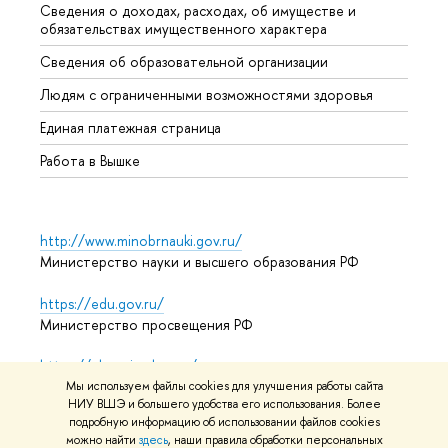
Сведения о доходах, расходах, об имуществе и
Бизне
обязательствах имущественного характера
Образ
Сведения об образовательной организации
Обрат
Людям с ограниченными возможностями здоровья
Единая платежная страница
Работа в Вышке
http://www.minobrnauki.gov.ru/
Министерство науки и высшего образования РФ
https://edu.gov.ru/
Министерство просвещения РФ
https://elearning.hse.ru/mooc
Массовые открытые онлайн-курсы
Мы используем файлы cookies для улучшения работы сайта
НИУ ВШЭ и большего удобства его использования. Более
подробную информацию об использовании файлов cookies
можно найти
здесь
, наши правила обработки персональных