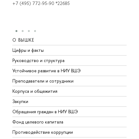
+7 (495) 772-95-90 *22685
О ВЫШКЕ
ОБР
Цифры и факты
Лице
Руководство и структура
Довуз
Устойчивое развитие в НИУ ВШЭ
Олим
Преподаватели и сотрудники
Прием
Корпуса и общежития
Вышк
Закупки
Прием
Обращения граждан в НИУ ВШЭ
Аспир
Фонд целевого капитала
Допол
Противодействие коррупции
Центр