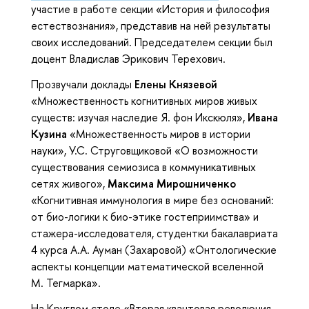
участие в работе секции «История и философия
естествознания», представив на ней результаты
своих исследований. Председателем секции был
доцент Владислав Эрикович Терехович.
Прозвучали доклады
Елены Князевой
«Множественность когнитивных миров живых
существ: изучая наследие Я. фон Икскюля»,
Ивана
Кузина
«Множественность миров в истории
науки», У.С. Струговщиковой «О возможности
существования семиозиса в коммуникативных
сетях живого»,
Максима Мирошниченко
«Когнитивная иммунология в мире без оснований:
от био-логики к био-этике гостеприимства» и
стажера-исследователя, студентки бакалавриата
4 курса А.А. Ауман (Захаровой) «Онтологические
аспекты концепции математической вселенной
М. Тегмарка».
На Круглом столе «Вторая квантовая революция