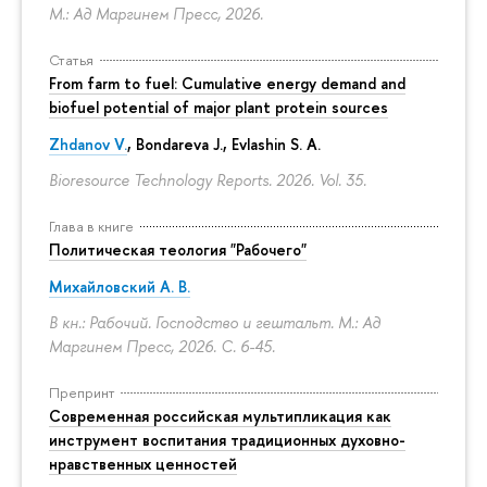
М.: Ад Маргинем Пресс, 2026.
Статья
From farm to fuel: Cumulative energy demand and
biofuel potential of major plant protein sources
Zhdanov V.
, Bondareva J., Evlashin S. A.
Bioresource Technology Reports. 2026. Vol. 35.
Глава в книге
Политическая теология "Рабочего"
Михайловский А. В.
В кн.: Рабочий. Господство и гештальт. М.: Ад
Маргинем Пресс, 2026.
С. 6-45.
Препринт
Современная российская мультипликация как
инструмент воспитания традиционных духовно-
нравственных ценностей