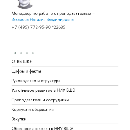
Менеджер по работе с преподавателями
–
Захарова Наталия Владимировна
+7 (495) 772-95-90 *22685
О ВЫШКЕ
ОБР
Цифры и факты
Лице
Руководство и структура
Довуз
Устойчивое развитие в НИУ ВШЭ
Олим
Преподаватели и сотрудники
Прием
Корпуса и общежития
Вышк
Закупки
Прием
Обращения граждан в НИУ ВШЭ
Аспир