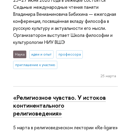
25–27 июня 2026 года в Бежецке состоятся
Седьмые международные чтения памяти
Владимира Вениаминовича Бибихина — ежегодная
конференция, посвящённая вкладу философа в
русскую культуру и актуальности его мысли.
Организатором выступает Школа философии и
культурологии НИУ ВШЭ
Наука
идеи и опыт
профессора
приглашение к участию
25 марта
«Религиозное чувство. У истоков
континентального
религиоведения»
5 марта в религиоведческом лектории «Re-ligare»