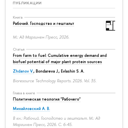
ПУБЛИКАЦИИ
Книга
Рабочий. Господство и гештальт
М.: Ад Маргинем Пресс, 2026.
Статья
From farm to fuel: Cumulative energy demand and
biofuel potential of major plant protein sources
Zhdanov V.
, Bondareva J., Evlashin S. A.
Bioresource Technology Reports. 2026. Vol. 35.
Глава в книге
Политическая теология "Рабочего"
Михайловский А. В.
В кн.: Рабочий. Господство и гештальт. М.: Ад
Маргинем Пресс, 2026.
С. 6-45.