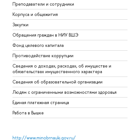
Преподаватели и сотрудники
Прием
Корпуса и общежития
Вышк
Закупки
Прием
Обращения граждан в НИУ ВШЭ
Аспир
Фонд целевого капитала
Допол
Противодействие коррупции
Центр
Сведения о доходах, расходах, об имуществе и
Бизне
обязательствах имущественного характера
Образ
Сведения об образовательной организации
Обрат
Людям с ограниченными возможностями здоровья
Единая платежная страница
Работа в Вышке
http://www.minobrnauki.gov.ru/