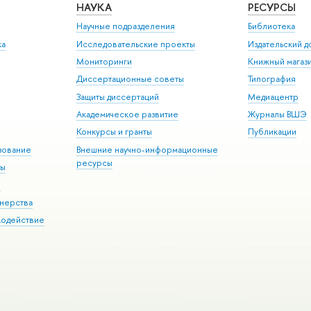
НАУКА
РЕСУРСЫ
Научные подразделения
Библиотека
ка
Исследовательские проекты
Издательский 
Мониторинги
Книжный магаз
Диссертационные советы
Типография
Защиты диссертаций
Медиацентр
Академическое развитие
Журналы ВШЭ
Конкурсы и гранты
Публикации
зование
Внешние научно-информационные
ресурсы
ры
Э
нерства
модействие