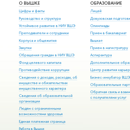
О ВЫШКЕ
ОБРАЗОВАНИЕ
Цифры и факты
Лицей
Руководство и структура
Довузовская подготов
Устойчивое развитие в НИУ ВШЭ
Олимпиады
Преподаватели и сотрудники
Прием в бакалавриат
Корпуса и общежития
Вышка+
Закупки
Прием в магистратуру
Обращения граждан в НИУ ВШЭ
Аспирантура
Фонд целевого капитала
Дополнительное обра
Противодействие коррупции
Центр развития карье
Сведения о доходах, расходах, об
Бизнес-инкубатор ВШ
имуществе и обязательствах
Образовательные парт
имущественного характера
Обратная связь и взаи
Сведения об образовательной
с получателями услуг
организации
Людям с ограниченными
возможностями здоровья
Единая платежная страница
Работа в Вышке