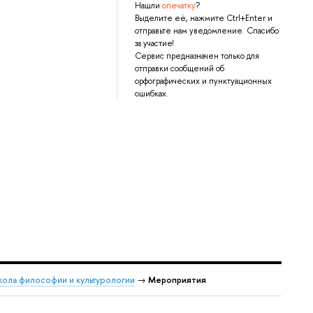
Нашли
опечатку
?
Выделите её, нажмите Ctrl+Enter и
отправьте нам уведомление. Спасибо
за участие!
Сервис предназначен только для
отправки сообщений об
орфографических и пунктуационных
ошибках.
ола философии и культурологии
→
Мероприятия