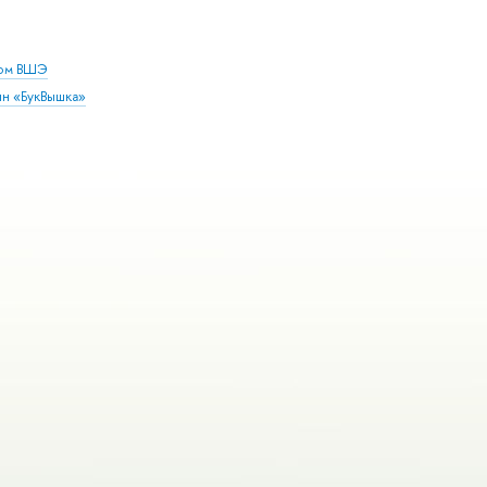
дом ВШЭ
ин «БукВышка»