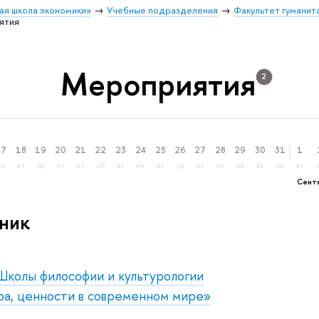
ая школа экономики»
Учебные подразделения
Факультет гуманит
ятия
Мероприятия
2
17
18
19
20
21
22
23
24
25
26
27
28
29
30
31
1
пн
вт
ср
чт
пт
сб
вс
пн
вт
ср
чт
пт
сб
вс
пн
вт
Сент
ник
Школы философии и культурологии
а, ценности в современном мире»