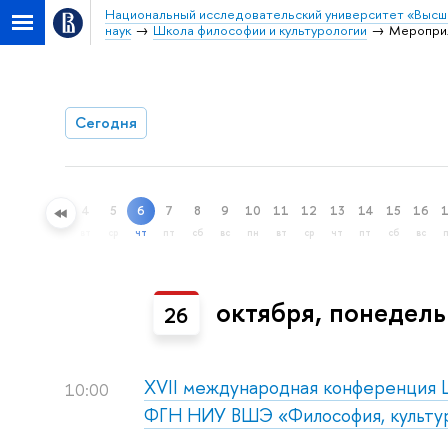
Национальный исследовательский университет «Высш
наук
Школа философии и культурологии
Меропри
Сегодня
4
5
6
7
8
9
10
11
12
13
14
15
16
ный поиск
вт
ср
чт
пт
сб
вс
пн
вт
ср
чт
пт
сб
вс
октября, понедель
26
XVII международная конференция 
10:00
ФГН НИУ ВШЭ «Философия, культур