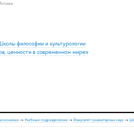
Москва
Школы философии и культурологии
а, ценности в современном мире»
экономики»
→
Учебные подразделения
→
Факультет гуманитарных наук
→
Шк