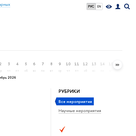
арных
РУС
EN
2
3
4
5
6
7
8
9
10
11
12
13
14
15
16
17
ср
чт
пт
сб
вс
пн
вт
ср
чт
пт
сб
вс
пн
вт
ср
чт
ябрь 2026
РУБРИКИ
Все мероприятия
Научные мероприятия