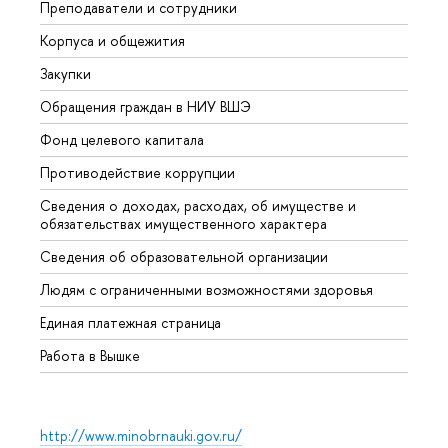
Преподаватели и сотрудники
Прием
Корпуса и общежития
Вышк
Закупки
Прием
Обращения граждан в НИУ ВШЭ
Аспир
Фонд целевого капитала
Допол
Противодействие коррупции
Центр
Сведения о доходах, расходах, об имуществе и
Бизне
обязательствах имущественного характера
Образ
Сведения об образовательной организации
Обрат
Людям с ограниченными возможностями здоровья
Единая платежная страница
Работа в Вышке
http://www.minobrnauki.gov.ru/