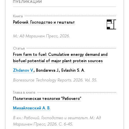
ПУБЛИКАЦИИ
Книга
Рабочий. Господство и гештальт
М.: Ад Маргинем Пресс, 2026.
Статья
From farm to fuel: Cumulative energy demand and
biofuel potential of major plant protein sources
Zhdanov V.
, Bondareva J., Evlashin S. A.
Bioresource Technology Reports. 2026. Vol. 35.
Глава в книге
Политическая теология "Рабочего"
Михайловский А. В.
В кн.: Рабочий. Господство и гештальт. М.: Ад
Маргинем Пресс, 2026.
С. 6-45.