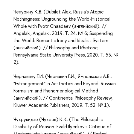
Чепурину К.В. (
Dubilet Alex. Russia's Atopic
Nothingness: Ungrounding the World-Historical
Whole with Pyotr Chaadaev (английский). //
Angelaki, Angelaki, 2019. T. 24. № 6;
Suspending
the World: Romantic Irony and Idealist System
(английский). // Philosophy and Rhetoric,
Pennsylvania State University Press, 2020. T. 53. №
2).
Чернавину Г.И. (
Чернавин Г.И., Ямпольская А.В..
"Estrangement" in Aesthetics and Beyond: Russian
Formalism and Phenomenological Method
(английский). // Continental Philosophy Review,
Kluwer Academic Publishers, 2019. T. 52. № 1).
Чухрукидзе (Чухров) К.К. (
The Philosophic
Disability of Reason. Evald Ilyenkov's Critique of
Machinic Intelligence (английский). // Radical