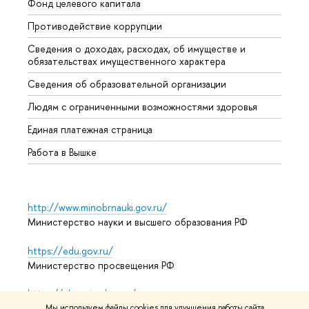
Фонд целевого капитала
Допол
Противодействие коррупции
Центр
Сведения о доходах, расходах, об имуществе и
Бизне
обязательствах имущественного характера
Образ
Сведения об образовательной организации
Обрат
Людям с ограниченными возможностями здоровья
Единая платежная страница
Работа в Вышке
http://www.minobrnauki.gov.ru/
Министерство науки и высшего образования РФ
https://edu.gov.ru/
Министерство просвещения РФ
https://elearning.hse.ru/mooc
Массовые открытые онлайн-курсы
Мы используем файлы cookies для улучшения работы сайта