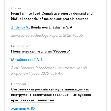
Статья
From farm to fuel: Cumulative energy demand and
biofuel potential of major plant protein sources
Zhdanov V.
, Bondareva J., Evlashin S. A.
Bioresource Technology Reports. 2026. Vol. 35.
Глава в книге
Политическая теология "Рабочего"
Михайловский А. В.
В кн.: Рабочий. Господство и гештальт. М.: Ад
Маргинем Пресс, 2026.
С. 6-45.
Препринт
Современная российская мультипликация как
инструмент воспитания традиционных духовно-
нравственных ценностей
Жигунов А. Ю.