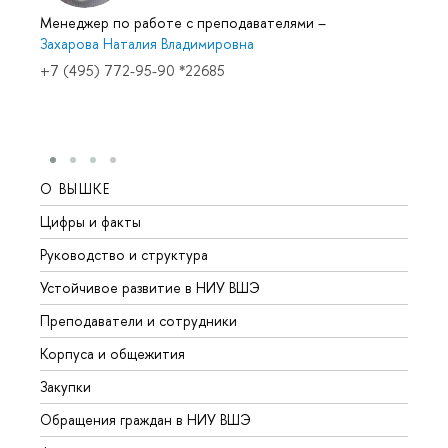
Менеджер по работе с преподавателями
–
Захарова Наталия Владимировна
+7 (495) 772-95-90 *22685
О ВЫШКЕ
ОБР
Цифры и факты
Лице
Руководство и структура
Довуз
Устойчивое развитие в НИУ ВШЭ
Олим
Преподаватели и сотрудники
Прием
Корпуса и общежития
Вышк
Закупки
Прием
Обращения граждан в НИУ ВШЭ
Аспир