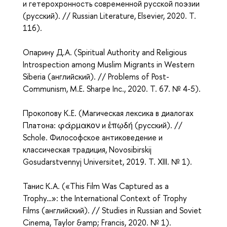
и гетерохронность современной русской поэзии
(русский). // Russian Literature, Elsevier, 2020. T.
116
).
Опарину Д.А. (
Spiritual Authority and Religious
Introspection among Muslim Migrants in Western
Siberia (английский). // Problems of Post-
Communism, M.E. Sharpe Inc., 2020. T. 67. № 4-5).
Прокопову К.Е. (
Магическая лексика в диалогах
Платона: φάρµακον и ἐπῳδή (русский). //
Schole. Философское антиковедение и
классическая традиция, Novosibirskij
Gosudarstvennyj Universitet, 2019. T. XIII. № 1).
Танис К.А. (
«This Film Was Captured as a
Trophy…»: the International Context of Trophy
Films (английский). // Studies in Russian and Soviet
Cinema, Taylor &amp; Francis, 2020. № 1).