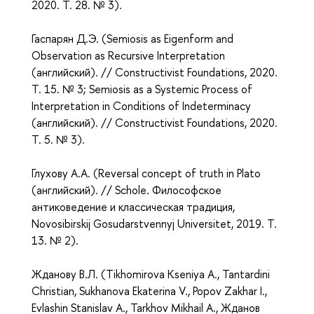
2020. T. 28. № 3).
Гаспарян Д.Э. (
Semiosis as Eigenform and
Observation as Recursive Interpretation
(английский). // Constructivist Foundations, 2020.
T. 15. № 3;
Semiosis as a Systemic Process of
Interpretation in Conditions of Indeterminacy
(английский). // Constructivist Foundations, 2020.
T. 5. № 3).
Глухову А.А. (
Reversal concept of truth in Plato
(английский). // Schole. Философское
антиковедение и классическая традиция,
Novosibirskij Gosudarstvennyj Universitet, 2019. T.
13. № 2).
Жданову В.Л. (
Tikhomirova Kseniya A., Tantardini
Christian, Sukhanova Ekaterina V., Popov Zakhar I.,
Evlashin Stanislav A., Tarkhov Mikhail A., Жданов