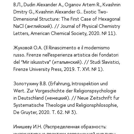
В.Л., Dudin Alexander A., Oganov Artem R., Kvashnin
Dmitry G., Kvashnin Alexander G.. Exotic Two-
Dimensional Structure: The First Case of Hexagonal
NaCl (английский). // Journal of Physical Chemistry
Letters, American Chemical Society, 2020. № 11
).
Жуковой О.А. (
Il Rinascimento e il modernismo
russo. Firenze nell’esperienza artistica dei fondatori
del “Mir iskusstva” (итальянский). // Studi Slavistici,
Firenze University Press, 2019. T. XVI. № 1
).
Золотухину В.В. (
Erfahrung, Introspektion und
Wert. Zur Vorgeschichte der Religionspsychologie
in Deutschland (немецкий). // Neue Zeitschrift fur
Systematische Theologie und Religionsphilosophie,
De Gruyter, 2020. T. 62. № 3).
Инишеву И.Н. (
Распределенная образность:
имагинативные практики современной культуры