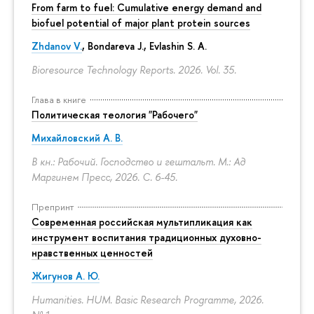
From farm to fuel: Cumulative energy demand and
biofuel potential of major plant protein sources
Zhdanov V.
, Bondareva J., Evlashin S. A.
Bioresource Technology Reports. 2026. Vol. 35.
Глава в книге
Политическая теология "Рабочего"
Михайловский А. В.
В кн.: Рабочий. Господство и гештальт. М.: Ад
Маргинем Пресс, 2026.
С. 6-45.
Препринт
Современная российская мультипликация как
инструмент воспитания традиционных духовно-
нравственных ценностей
Жигунов А. Ю.
Humanities. HUM. Basic Research Programme, 2026.