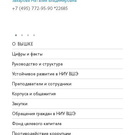
Захарова Наталия Владимировна
+7 (495) 772-95-90 *22685
О ВЫШКЕ
ОБР
Цифры и факты
Лице
Руководство и структура
Довуз
Устойчивое развитие в НИУ ВШЭ
Олим
Преподаватели и сотрудники
Прием
Корпуса и общежития
Вышк
Закупки
Прием
Обращения граждан в НИУ ВШЭ
Аспир
Фонд целевого капитала
Допол
Противодействие коррупции
Центр