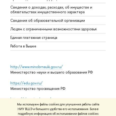
Сведения о доходах, расходах, об имуществе и
Бизне
обязательствах имущественного характера
Образ
Сведения об образовательной организации
Обрат
Людям с ограниченными возможностями здоровья
Единая платежная страница
Работа в Вышке
http://www.minobrnauki.gov.ru/
Министерство науки и высшего образования РФ
https://edu.gov.ru/
Министерство просвещения РФ
https://elearning.hse.ru/mooc
Массовые открытые онлайн-курсы
Мы используем файлы cookies для улучшения работы сайта
НИУ ВШЭ и большего удобства его использования. Более
подробную информацию об использовании файлов cookies