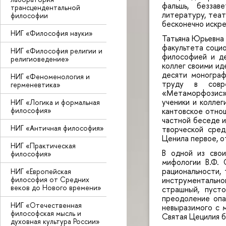
фальшь, безза
трансцендентальной
литературу, теат
философии
бесконечно искре
НИГ «Философия науки»
Татьяна Юрьевна 
факультета социо
НИГ «Философия религии и
философией и де
религиоведение»
коллег своими ид
десяти монограф
НИГ «Феноменология и
труду в совр
герменевтика»
«Метаморфозис»
ученики и коллег
НИГ «Логика и формальная
философия»
кантовское отнош
частной беседе и
НИГ «Античная философия»
творческой сред
Ценила первое, о
НИГ «Практическая
В одной из сво
философия»
мифологии В.Ф. 
рациональности, 
НИГ «Европейская
инструментальног
философия от Средних
веков до Нового времени»
страшный, пуст
преодоление опа
НИГ «Отечественная
невыразимого с м
философская мысль и
Святая Цецилия 
духовная культура России»