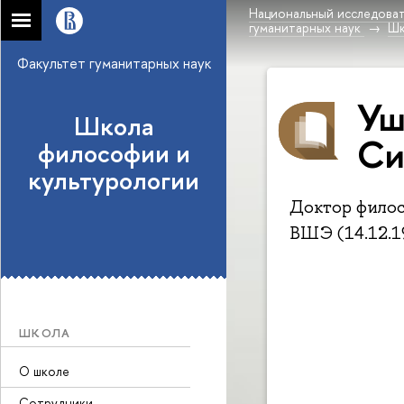
Национальный исследоват
гуманитарных наук
Шк
Факультет гуманитарных наук
Уш
Школа
Си
философии и
культурологии
Доктор фило
ВШЭ (14.12.1
ШКОЛА
О школе
Сотрудники