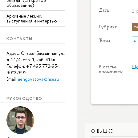
Запада" (Открытое
образование)
Дата
1 
Архивные лекции,
выступления и интервью
Рубрики
Ун
КОНТАКТЫ
Темы
м
Адрес: Старая Басманная ул.,
д. 21/4, стр. 1, каб. 414в
Телефон: +7 495 772-95-
Шк
В статье
упомянуты
90*22692
Email:
aengovatova@hse.ru
РУКОВОДСТВО
О ВЫШКЕ