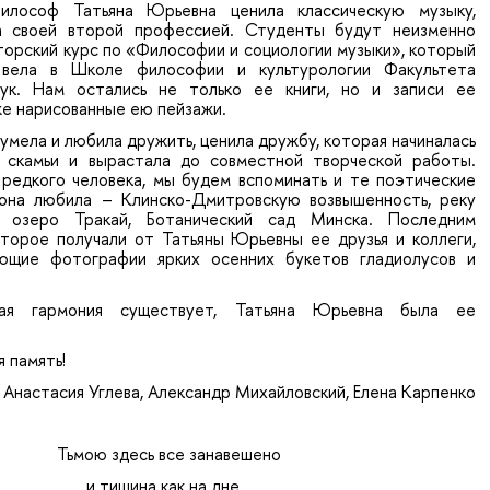
илософ Татьяна Юрьевна ценила классическую музыку,
а своей второй профессией. Студенты будут неизменно
торский курс по «Философии и социологии музыки», который
вела в Школе философии и культурологии Факультета
аук. Нам остались не только ее книги, но и записи ее
же нарисованные ею пейзажи.
умела и любила дружить, ценила дружбу, которая начиналась
 скамьи и вырастала до совместной творческой работы.
 редкого человека, мы будем вспоминать и те поэтические
она любила – Клинско-Дмитровскую возвышенность, реку
 озеро Тракай, Ботанический сад Минска. Последним
оторое получали от Татьяны Юрьевны ее друзья и коллеги,
яющие фотографии ярких осенних букетов гладиолусов и
ная гармония существует, Татьяна Юрьевна была ее
 память!
Анастасия Углева, Александр Михайловский, Елена Карпенко
Тьмою здесь все занавешено
и тишина как на дне…