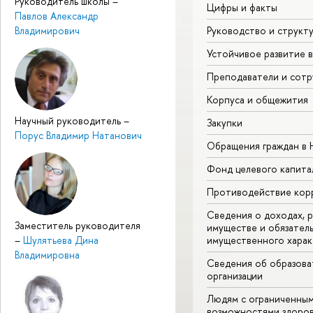
Руководитель школы
–
Цифры и факты
Павлов Александр
Руководство и структ
Владимирович
Устойчивое развитие 
Преподаватели и сотр
Корпуса и общежития
Научный руководитель
–
Закупки
Порус Владимир Натанович
Обращения граждан в
Фонд целевого капита
Противодействие кор
Сведения о доходах, р
Заместитель руководителя
имуществе и обязател
имущественного харак
–
Шулятьева Дина
Владимировна
Сведения об образова
организации
Людям с ограниченны
возможностями здоров