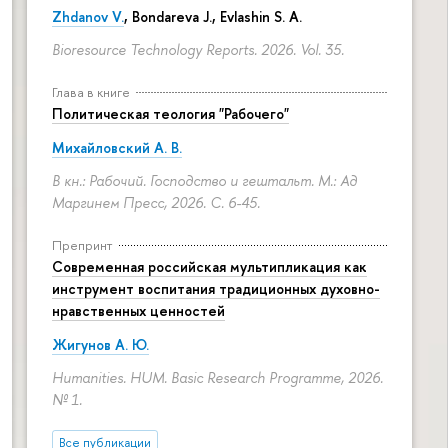
Zhdanov V.
, Bondareva J., Evlashin S. A.
Bioresource Technology Reports. 2026. Vol. 35.
Глава в книге
Политическая теология "Рабочего"
Михайловский А. В.
В кн.: Рабочий. Господство и гештальт. М.: Ад
Маргинем Пресс, 2026.
С. 6-45.
Препринт
Современная российская мультипликация как
инструмент воспитания традиционных духовно-
нравственных ценностей
Жигунов А. Ю.
Humanities. HUM. Basic Research Programme, 2026.
№ 1.
Все публикации