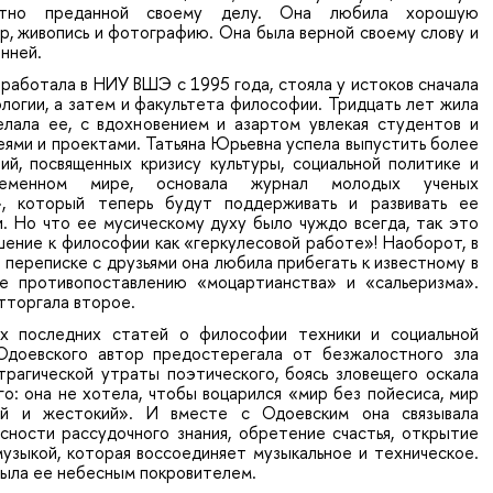
ветно преданной своему делу. Она любила хорошую
р, живопись и фотографию. Она была верной своему слову и
нней.
работала в НИУ ВШЭ с 1995 года, стояла у истоков сначала
логии, а затем и факультета философии. Тридцать лет жила
лала ее, с вдохновением и азартом увлекая студентов и
еями и проектами. Татьяна Юрьевна успела выпустить более
ий, посвященных кризису культуры, социальной политике и
еменном мире, основала журнал молодых ученых
, который теперь будут поддерживать и развивать ее
и. Но что ее мусическому духу было чуждо всегда, так это
ение к философии как «геркулесовой работе»! Наоборот, в
 переписке с друзьями она любила прибегать к известному в
е противопоставлению «моцартианства» и «сальеризма».
тторгала второе.
их последних статей о философии техники и социальной
Одоевского автор предостерегала от безжалостного зла
трагической утраты поэтического, боясь зловещего оскала
о: она не хотела, чтобы воцарился «мир без пойесиса, мир
ой и жестокий». И вместе с Одоевским она связывала
сности рассудочного знания, обретение счастья, открытие
узыкой, которая воссоединяет музыкальное и техническое.
была ее небесным покровителем.