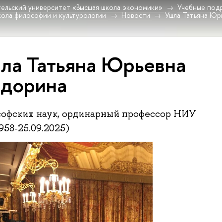
ельский университет «Высшая школа экономики»
Учебные под
ола философии и культурологии
Новости
Ушла Татьяна Юр
ла Татьяна Юрьевна
дорина
софских наук, ординарный профессор НИУ
958-25.09.2025)