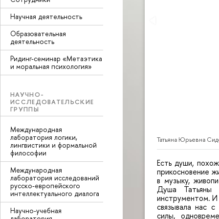
Научная деятельность
Образовательная
деятельность
Ридинг-семинар «Метаэтика
и моральная психология»
НАУЧНО-
ИССЛЕДОВАТЕЛЬСКИЕ
ГРУППЫ
Международная
лаборатория логики,
Татьяна Юрьевна Си
лингвистики и формальной
философии
Есть души, похо
Международная
прикосновение жи
лаборатория исследований
в музыку, живоп
русско-европейского
Душа Татьяны 
интеллектуального диалога
инструментом. И 
связывала нас с
Научно-учебная
силы, одноврем
лаборатория