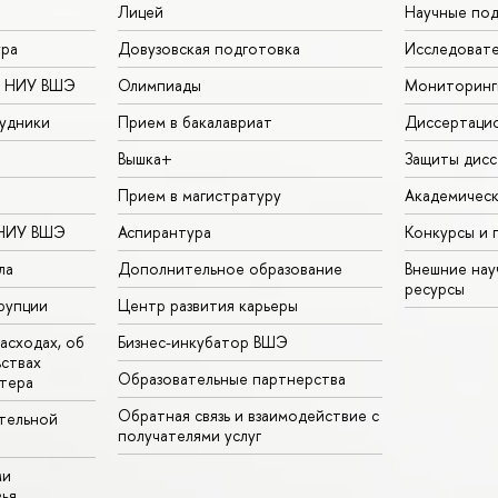
Лицей
Научные под
ура
Довузовская подготовка
Исследовате
в НИУ ВШЭ
Олимпиады
Мониторинг
удники
Прием в бакалавриат
Диссертаци
Вышка+
Защиты дисс
Прием в магистратуру
Академическ
 НИУ ВШЭ
Аспирантура
Конкурсы и 
ла
Дополнительное образование
Внешние на
ресурсы
рупции
Центр развития карьеры
асходах, об
Бизнес-инкубатор ВШЭ
ьствах
Образовательные партнерства
тера
Обратная связь и взаимодействие с
тельной
получателями услуг
ми
ья