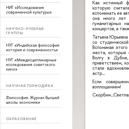
Как истинный ф
НИГ «Исследования
которую считал
современной культуры»
вспоминать ее ав
она много лет 
гуманитарных н
концертов, а так
НАУЧНО-УЧЕБНЫЕ
ГРУППЫ
Татьяна Юрьевна 
со студенческой
НУГ «Индийская философия:
Вспоминая этого
история и современность»
места, которые 
Волгу в Дубне,
НУГ «Междисциплинарные
приветствием, к
исследования советского
стали вдохновл
кино»
астр…
Если совершен
НАУЧНАЯ ПЕРИОДИКА
воплощением!
Скорбим…Светлая
Философия. Журнал Высшей
школы экономики
ОБРАЗОВАНИЕ