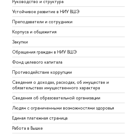
Руководство и структура
Довуз
Устойчивое развитие в НИУ ВШЭ
Олим
Преподаватели и сотрудники
Прием
Корпуса и общежития
Вышк
Закупки
Прием
Обращения граждан в НИУ ВШЭ
Аспир
Фонд целевого капитала
Допол
Противодействие коррупции
Центр
Сведения о доходах, расходах, об имуществе и
Бизне
обязательствах имущественного характера
Образ
Сведения об образовательной организации
Обрат
Людям с ограниченными возможностями здоровья
Единая платежная страница
Работа в Вышке