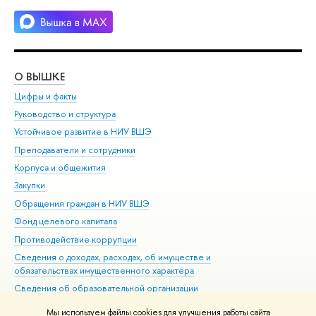
О ВЫШКЕ
ОБ
Цифры и факты
Ли
Руководство и структура
Дов
Устойчивое развитие в НИУ ВШЭ
Ол
Преподаватели и сотрудники
При
Корпуса и общежития
Вы
Закупки
При
Обращения граждан в НИУ ВШЭ
Ас
Фонд целевого капитала
До
Противодействие коррупции
Цен
Сведения о доходах, расходах, об имуществе и
Би
обязательствах имущественного характера
Об
Сведения об образовательной организации
Обр
Людям с ограниченными возможностями здоровья
Мы используем файлы cookies для улучшения работы сайта