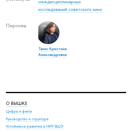
междисциплинарных
исследований советского кино
Персоны
Танис Кристина
Александровна
О ВЫШКЕ
ОБ
Цифры и факты
Ли
Руководство и структура
Дов
Устойчивое развитие в НИУ ВШЭ
Ол